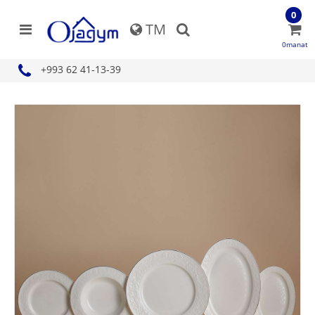
0
TM
0manat
+993 62 41-13-39