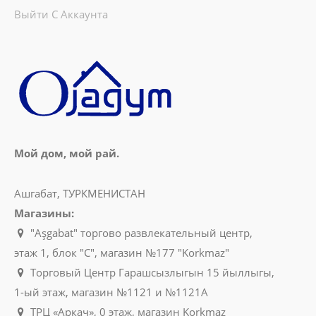
Выйти С Аккаунта
Мой дом, мой рай.
Ашгабат, ТУРКМЕНИСТАН
Магазины:
"Aşgabat" торгово развлекательный центр,
этаж 1, блок "C", магазин №177 "Korkmaz"
Торговый Центр Гарашсызлыгын 15 йыллыгы,
1-ый этаж, магазин №1121 и №1121A
ТРЦ «Аркач», 0 этаж, магазин Korkmaz