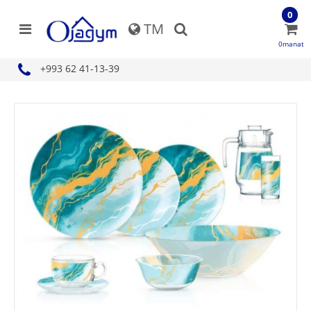
0
TM
0manat
+993 62 41-13-39