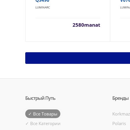
Q5490
V07
LUMINARC
LUMIN
2580manat
Быстрый Путь
Бренды
✓ Все Товары
Korkmaz
✓ Все Категории
Polaris