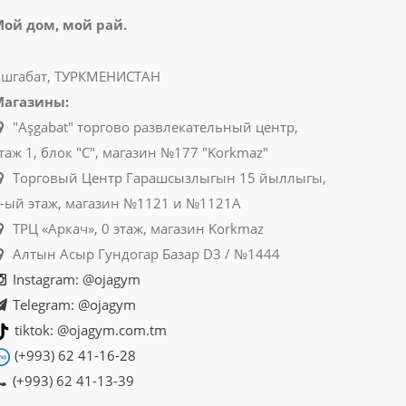
ой дом, мой рай.
шгабат, ТУРКМЕНИСТАН
Магазины:
"Aşgabat" торгово развлекательный центр,
таж 1, блок "C", магазин №177 "Korkmaz"
Торговый Центр Гарашсызлыгын 15 йыллыгы,
-ый этаж, магазин №1121 и №1121A
ТРЦ «Аркач», 0 этаж, магазин Korkmaz
Алтын Асыр Гундогар Базар D3 / №1444
Instagram: @ojagym
Telegram: @ojagym
tiktok: @ojagym.com.tm
(+993) 62 41-16-28
(+993) 62 41-13-39