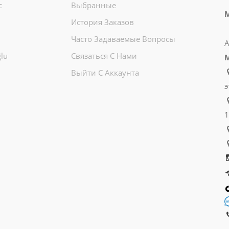
c
Выбранные
М
История Заказов
Часто Задаваемые Вопросы
А
lu
Связаться С Нами
Выйти С Аккаунта
э
1