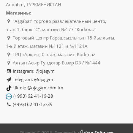
Ашгабат, ТУРКМЕНИСТАН
Магазины:
"Aşgabat" торгово развлекательный центр,
этаж 1, блок "C", магазин №177 "Korkmaz"
Торговый Центр Гарашсызлыгын 15 йыллыгы,
1-ый этаж, магазин №1121 и №1121A
ТРЦ «Аркач», 0 этаж, магазин Korkmaz
Алтын Асыр Гундогар Базар D3 / №1444
Instagram: @ojagym
Telegram: @ojagym
tiktok: @ojagym.com.tm
(+993) 62 41-16-28
(+993) 62 41-13-39
Ojagym © 2026. Powered by
Üçýap Software