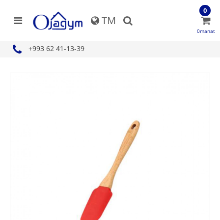
0
TM
0manat
+993 62 41-13-39