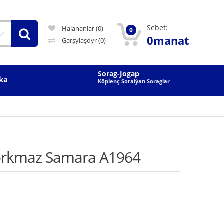
Sebet:
Halananlar (0)
0
0manat
Garşylaşdyr
(0)
Sorag-Jogap
ka
Köplenç Soralýan Soraglar
Korkmaz Samara A1964