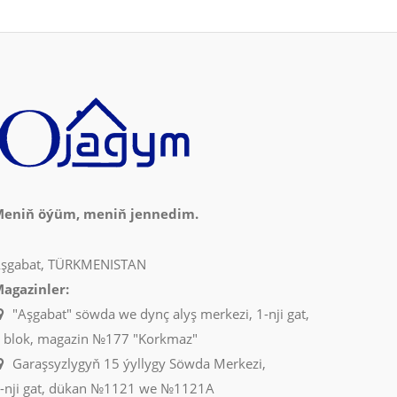
eniň öýüm, meniň jennedim.
şgabat, TÜRKMENISTAN
agazinler:
"Aşgabat" söwda we dynç alyş merkezi, 1-nji gat,
 blok, magazin №177 "Korkmaz"
Garaşsyzlygyň 15 ýyllygy Söwda Merkezi,
-nji gat, dükan №1121 we №1121A