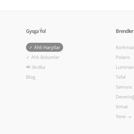
Gysga Ýol
Brendler
✓ Ähli Harytlar
Korkmaz
✓ Ähli Bölümler
Polaris
📢 Skidka
Luminar
Blog
Tefal
Samura
Devecioğ
Itimat
Ýene →