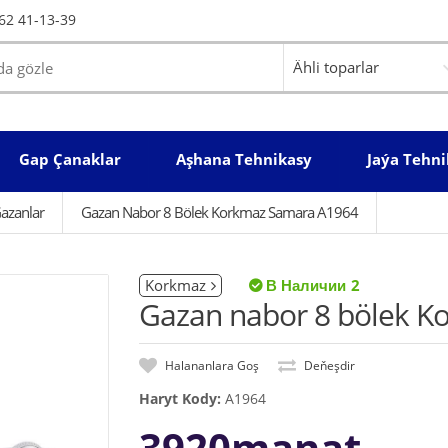
62 41-13-39
Gap Çanaklar
Aşhana Tehnikasy
Jaýa Tehni
azanlar
Gazan Nabor 8 Bölek Korkmaz Samara A1964
Korkmaz
2
Gazan nabor 8 bölek 
Halananlara Goş
Deňeşdir
Haryt Kody:
A1964
3920manat