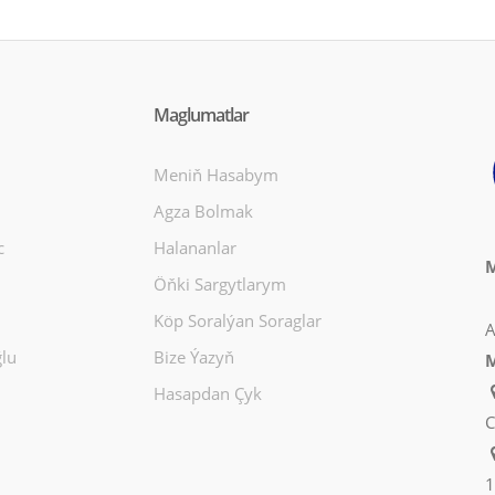
Maglumatlar
Meniň Hasabym
Agza Bolmak
c
Halananlar
M
Öňki Sargytlarym
Köp Soralýan Soraglar
A
lu
Bize Ýazyň
M
Hasapdan Çyk
C
1