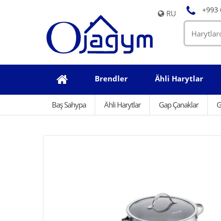
+993 
RU
Brendler
Ähli Harytlar
Baş Sahypa
Ähli Harytlar
Gap Çanaklar
G