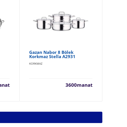
Gazan Nabor 8 Bölek
Ga
Korkmaz Stella A2931
Ko
KORKMAZ
KOR
anat
3600manat