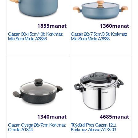
Sebede Goş
Garşylaşdyrmaga goş
Halananlara goş
1855manat
1360manat
Gazan 30x15cm/10lt. Korkmaz
Gazan 26x7,5cm/3,5lt. Korkmaz
Mia Sera Minta A3836
Mia Sera Minta A3838
Gazan 28x17cm / 10.2л Korkmaz Proline A1163
1340manat
4685manat
KORKMAZ
Gazan Gysga 26x7cm Korkmaz
Tüýdükli Pres Gazan 12Lt.
Размер: 28x17cm / 10.2л 18/10 Cr-Ni нержавеющая
Ornella A1344
Korkmaz Alessa A173-03
сталь Подошва Super Capsule обеспечивает