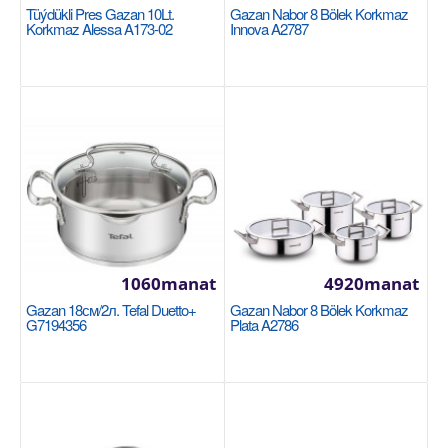
Vanilla A3976
Tüýdükli Pres Gazan 10Lt.
Gazan Nabor 8 Bölek Korkmaz
Korkmaz Alessa A173-02
Innova A2787
KORKMAZ
Размеры: 28х7.5 см. Внутренний объем: 4 литра.
Здоровое приготовление пищи благодаря
керамическо..
1590manat
Availability
8
Sebede Goş
1060manat
4920manat
Garşylaşdyrmaga goş
Halananlara goş
Gazan 18см/2л. Tefal Duetto+
Gazan Nabor 8 Bölek Korkmaz
G7194356
Plata A2786
NEW