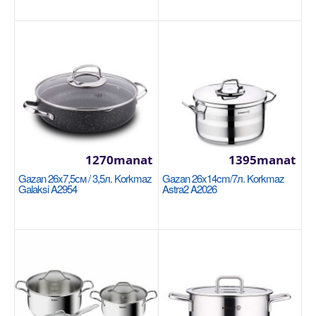
однородн..
2200manat
Availability
8
Sebede Goş
Garşylaşdyrmaga goş
Halananlara goş
1270manat
1395manat
Gazan 26x7,5см / 3,5л. Korkmaz
Gazan 26x14cm/7л. Korkmaz
Galaksi A2954
Astra2 A2026