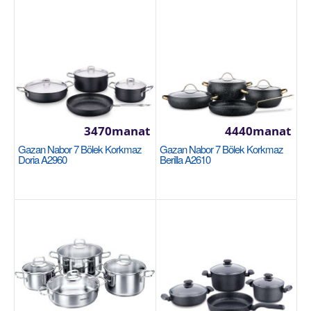
4760manat
Availability
3
Sebede Goş
Garşylaşdyrmaga goş
Halananlara goş
3470manat
4440manat
Gazan Nabor 7 Bölek Korkmaz
Gazan Nabor 7 Bölek Korkmaz
Doria A2960
Berilla A2610
Gazan nabor 8 bölek Korkmaz Innova A2787