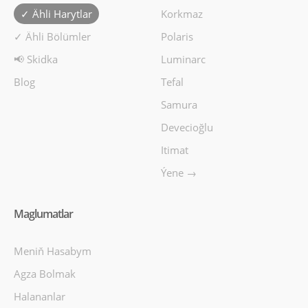
✓ Ähli Harytlar
Korkmaz
✓ Ähli Bölümler
Polaris
📢 Skidka
Luminarc
Blog
Tefal
Samura
Devecioğlu
Itimat
Gazan nabor 8 bölek Korkmaz Plata A2786
Ýene →
KORKMAZ
• Кастрюля 16x9 см, 1,8 л: соусы, гарниры и
Maglumatlar
детское питание. • Кастрюля 20x11 см, 3,4 л: супы
и о..
Meniň Hasabym
4920manat
Agza Bolmak
Availability
11
Halananlar