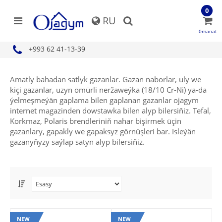
0
RU
0manat
+993 62 41-13-39
Amatly bahadan satlyk gazanlar. Gazan naborlar, uly we
kiçi gazanlar, uzyn ömürli neržaweýka (18/10 Cr-Ni) ya-da
ýelmeşmeýän gaplama bilen gaplanan gazanlar ojagym
internet magazinden dowstawka bilen alyp bilersiňiz. Tefal,
Korkmaz, Polaris brendleriniň nahar bişirmek üçin
gazanlary, gapakly we gapaksyz görnüşleri bar. Isleýän
gazanyňyzy saýlap satyn alyp bilersiňiz.
NEW
NEW