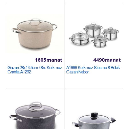
1360manat
Availability
13
Sebede Goş
Garşylaşdyrmaga goş
Halananlara goş
1605manat
4490manat
Gazan 28x14.5cm / 8л. Korkmaz
A1999 Korkmaz Steama 8 Bölek
Granita A1262
Gazan Nabor