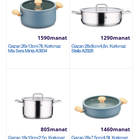
1100manat
Availability
3
Sebede Goş
Garşylaşdyrmaga goş
1590manat
1290manat
Halananlara goş
Gazan 26x13cm/7lt. Korkmaz
Gazan 28x8cm/4,8л. Korkmaz
Mia Sera Minta A3834
Stella A2928
Gazan 24x10см/4.5л Korkmaz Proline Gastro
805manat
1460manat
A2739
Gazan 18x10cm/2,5л. Korkmaz
Gazan 28x7,5cm/4,5lt. Korkmaz