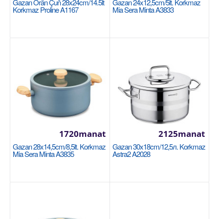
Gazan Örän Çuň 28x24cm/14.5lt
Gazan 24x12,5cm/5lt. Korkmaz
Halananlara goş
Korkmaz Proline A1167
Mia Sera Minta A3833
NEW
1720manat
2125manat
Gazan 18x11см/2.7lt Korkmaz Proline A2721
Gazan 28x14,5cm/8,5lt. Korkmaz
Gazan 30x18cm/12,5л. Korkmaz
KORKMAZ
Mia Sera Minta A3835
Astra2 A2028
Размер: 18x11см / 2.7 л Нержавеющая сталь 18/10
Cr-Ni Подошва Super Capsule обеспечивает
равномер..