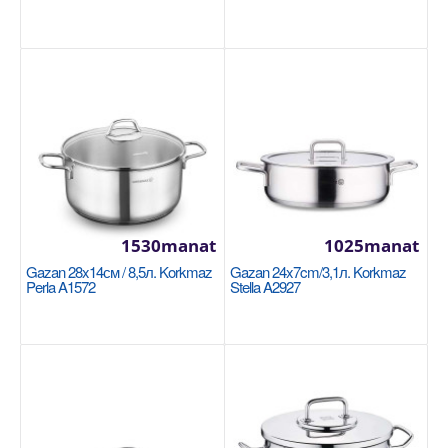
Размер: 26x8,5см Благодаря плоским крышкам
кастрюли Astra2 не занимают много места в
посудомоечной..
1290manat
Availability
7
Sebede Goş
Garşylaşdyrmaga goş
1530manat
1025manat
Halananlara goş
Gazan 28x14см / 8,5л. Korkmaz
Gazan 24x7cm/3,1л. Korkmaz
Perla A1572
Stella A2927