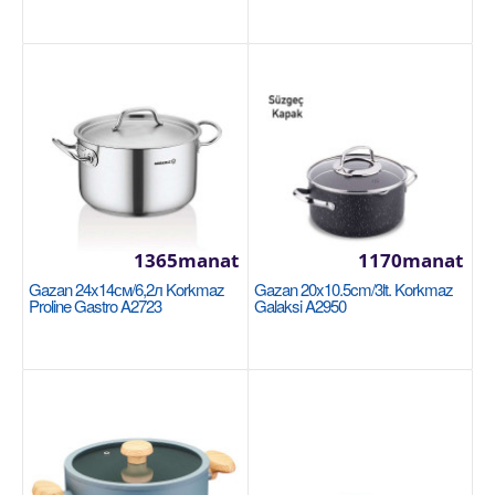
Gazan 24x7cm / 2.8л Korkmaz Galaksi A2953
1365manat
1170manat
KORKMAZ
Gazan 24x14см/6,2л Korkmaz
Gazan 20x10.5cm/3lt. Korkmaz
Proline Gastro A2723
Galaksi A2950
Размеры: 24х7 см - 2,8 литра Покрытие с
превосходными антипригарными свойствами на
внутренних пов..
1205manat
Availability
9