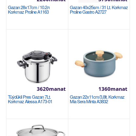
Halananlara goş
Gazan 28x17cm / 10.2л
Gazan 40x25sm / 31 Lt. Korkmaz
Korkmaz Proline A1163
Proline Gastro A2727
NEW
Gazan 20x12см/3.6л Korkmaz Proline Gastro
3620manat
1360manat
A2722
Tüýdükli Pres Gazan 7Lt.
Gazan 22x11cm/3,8lt. Korkmaz
KORKMAZ
Korkmaz Alessa A173-01
Mia Sera Minta A3832
Размер: 20x12 см / 3.6 л 18/10 Cr-Ni нержавеющая
сталь Основание суперкапсулы, обеспечивающее
одн..