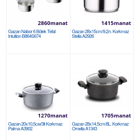
Gazan 40x25sm / 31 lt. Korkmaz Proline Gastro
A2727
2860manat
1415manat
KORKMAZ
Gazan Nabor 6 Bölek Tefal
Gazan 28x15cm/9,2л. Korkmaz
Intuition B864S674
Stella A2926
Размер: 40x25 см / 31 л 18/10 Cr-Ni нержавеющая
сталь Основание суперкапсулы, обеспечивающее
одно..
3750manat
Availability
4
Sebede Goş
Garşylaşdyrmaga goş
Halananlara goş
1270manat
1705manat
Gazan 20x10,5см/3lt Korkmaz
Gazan 28x14.5cm/8L. Korkmaz
Palma A3902
Ornella A1343