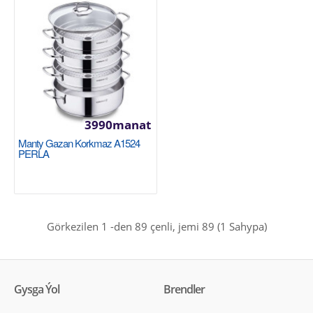
Gazan 18см/2л. Tefal Duetto+ G7194356
TEFAL
Внутреннее покрытие: Зеркально отполированная
3990manat
нержавеющая сталь Совместимость с плитами:
Manty Gazan Korkmaz A1524
Для всех..
PERLA
1060manat
Availability
3
Görkezilen 1 -den 89 çenli, jemi 89 (1 Sahypa)
Sebede Goş
Garşylaşdyrmaga goş
Halananlara goş
Gysga Ýol
Brendler