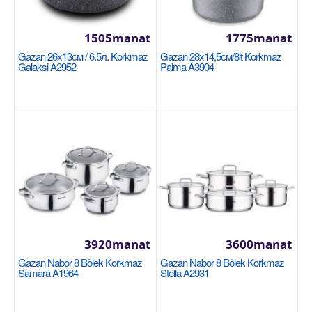
Gazan örän çuň 36x33cm/33,5lt. Korkmaz
Proline Gastro A2734
1505manat
1775manat
KORKMAZ
Gazan 26x13см / 6.5л. Korkmaz
Gazan 28x14,5см/8lt Korkmaz
Размер: 36x33 cm / 33.5 lt 18/10 Cr-Ni
Galaksi A2952
Palma A3904
нержавеющая сталь Основание суперкапсулы,
обеспечивающее ..
3510manat
Availability
4
Sebede Goş
Garşylaşdyrmaga goş
Halananlara goş
3920manat
3600manat
Gazan Nabor 8 Bölek Korkmaz
Gazan Nabor 8 Bölek Korkmaz
Samara A1964
Stella A2931