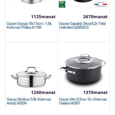
Garşylaşdyrmaga goş
Halananlara goş
1125manat
2670manat
Gazan Gysga 16x7.5cm / 1.5lt.
Gazan Gapakly 24см/5,2л Tefal
Korkmaz Proline A1168
Unlimited G2554672
Gazan 22x11cm/3,8lt. Korkmaz Mia Sera Minta
A3832
1240manat
1370manat
KORKMAZ
Gazan 24x8см/ 3.5lt. Korkmaz
Gazan 24x12,5см / 5л. Korkmaz
Astra2 A2034
Galaksi A2951
Диаметр: 22 см. Высота: 11 см. Объём: 3,8 литра.
Покрытие: Керамическое (без ПТФЭ и ПФОА). Цве..