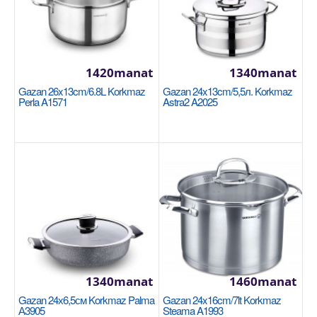
1360manat
Availability
3
Sebede Goş
1420manat
1340manat
Garşylaşdyrmaga goş
Gazan 26x13cm/6.8L Korkmaz
Gazan 24x13cm/5,5л. Korkmaz
Halananlara goş
Perla A1571
Astra2 A2025
1340manat
1460manat
Gazan 26x8,5cm/4л. Korkmaz Astra2 A2035
Gazan 24х6,5см Korkmaz Palma
Gazan 24x16cm/7lt Korkmaz
А3905
Steama A1993
KORKMAZ