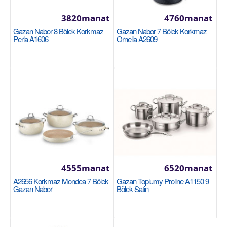
KORKMAZ
3820manat
4760manat
— Кастрюля 16х9 см, 1,8 литра — Кастрюля 20х11
Gazan Nabor 8 Bölek Korkmaz
Gazan Nabor 7 Bölek Korkmaz
см, 3,4 литра — Кастрюля 24х13 см, 5,8 литра — К..
Perla A1606
Ornella A2609
5700manat
Availability
14
Sebede Goş
Garşylaşdyrmaga goş
Halananlara goş
4555manat
6520manat
A2656 Korkmaz Mondea 7 Bölek
Gazan Toplumy Proline A1150 9
Gazan Nabor
Bölek Satin