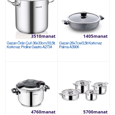
1265manat
Availability
8
Sebede Goş
Garşylaşdyrmaga goş
3510manat
1405manat
Halananlara goş
Gazan Örän Çuň 36x33cm/33,5lt.
Gazan 26x7см/3,5lt Korkmaz
Korkmaz Proline Gastro A2734
Palma A3906
NEW
Gazan 28x7.5cm / 4л Korkmaz Ornella Sera
4760manat
5700manat