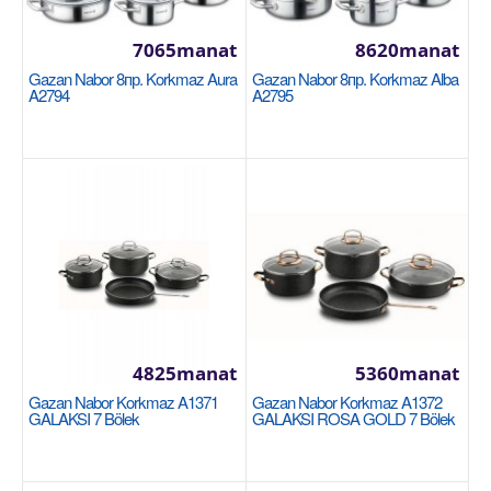
Halananlara goş
7065manat
8620manat
Gazan Nabor 8пр. Korkmaz Aura
Gazan Nabor 8пр. Korkmaz Alba
A2794
A2795
Tüýdükli pres gazan 10Lt. Korkmaz Alessa
A173-02
KORKMAZ
4825manat
5360manat
Gazan Nabor Korkmaz A1371
Gazan Nabor Korkmaz A1372
10 литров - 27 см. Нержавеющая сталь 18/10 Cr-Ni.
GALAKSI 7 Bölek
GALAKSI ROSA GOLD 7 Bölek
Алюминиевое основание капсулы,
обеспечивающее ..