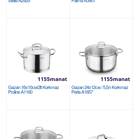
Stella A2925
Palma A3907
1155manat
1155manat
Gazan 20x10cm / 3л Korkmaz Ornella Sera
Gazan 16x10см/2lt Korkmaz
Gazan 24x12см / 5,5л Korkmaz
Vanilla A3971
Proline A1160
Perla A1657
KORKMAZ
Размеры: 20х10,5 см. Внутренний объем: 3 литра.
Здоровое приготовление пищи благодаря
керамическ..