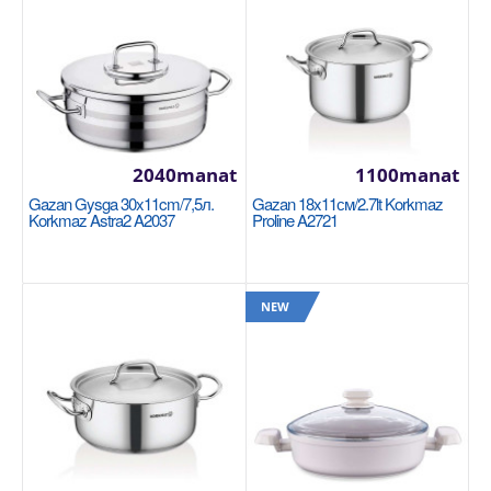
однородную..
1300manat
Availability
3
Sebede Goş
2040manat
1100manat
Garşylaşdyrmaga goş
Gazan Gysga 30x11cm/7,5л.
Gazan 18x11см/2.7lt Korkmaz
Halananlara goş
Korkmaz Astra2 A2037
Proline A2721
NEW
NEW