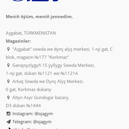
Meniň öýüm, meniň jennedim.
Aşgabat, TÜRKMENISTAN
Magazinler:
"Aşgabat" söwda we dynç alyş merkezi, 1-nji gat, C
blok, magazin №177 "Korkmaz"
Garaşsyzlygyň 15 ýyllygy Söwda Merkezi,
1-nji gat, dükan №1121 we №1121A
Arkaç Söwda we Dynç Alyş Merkezi,
0 gat, Korkmaz dükany
Altyn Asyr Gündogar bazary,
D3 dükan №1444
Instagram: @ojagym
Telegram: @ojagym