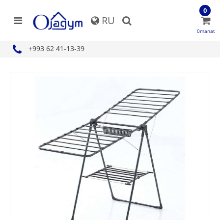
0
RU
0manat
+993 62 41-13-39