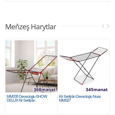
Meňzeş Harytlar
368manat
345manat
MM035 Devecioglu SHOW
Kir Serilýän Devecioglu Noax
DELUX Kir Serilýän
MM027