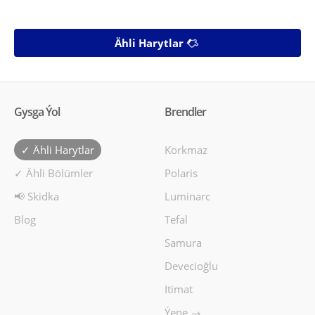
Ähli Harytlar
Gysga Ýol
Brendler
✓ Ähli Harytlar
Korkmaz
✓ Ähli Bölümler
Polaris
📢 Skidka
Luminarc
Blog
Tefal
Samura
Devecioğlu
Itimat
Ýene →