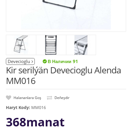
Devecioglu
91
Kir serilýän Devecioglu Alenda
MM016
Halananlara Goş
Deňeşdir
Haryt Kody:
MM016
368manat