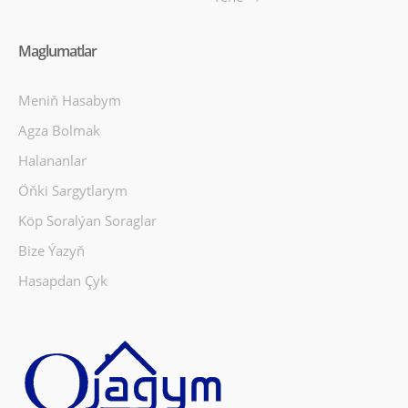
Maglumatlar
Meniň Hasabym
Agza Bolmak
Halananlar
Öňki Sargytlarym
Köp Soralýan Soraglar
Bize Ýazyň
Hasapdan Çyk