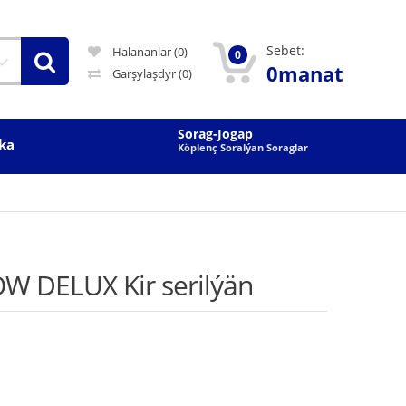
Sebet:
Halananlar (0)
0
0manat
Garşylaşdyr
(0)
Sorag-Jogap
ka
Köplenç Soralýan Soraglar
 DELUX Kir serilýän