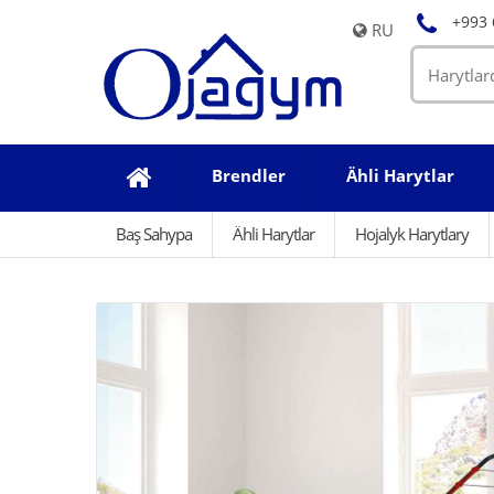
+993 
RU
Brendler
Ähli Harytlar
Baş Sahypa
Ähli Harytlar
Hojalyk Harytlary