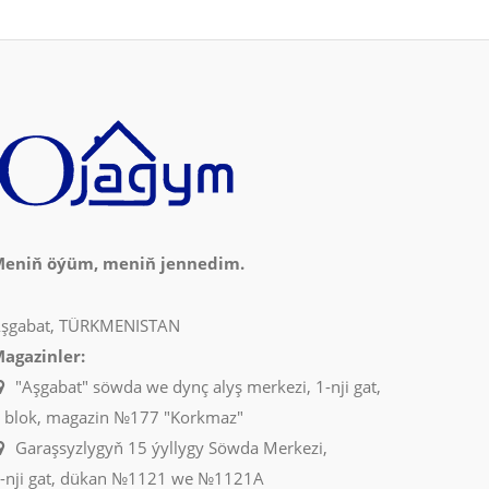
eniň öýüm, meniň jennedim.
şgabat, TÜRKMENISTAN
agazinler:
"Aşgabat" söwda we dynç alyş merkezi, 1-nji gat,
 blok, magazin №177 "Korkmaz"
Garaşsyzlygyň 15 ýyllygy Söwda Merkezi,
-nji gat, dükan №1121 we №1121A