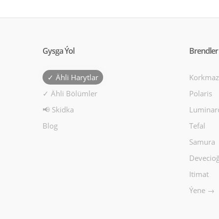
Gysga Ýol
Brendler
✓ Ähli Harytlar
Korkmaz
✓ Ähli Bölümler
Polaris
📢 Skidka
Luminar
Blog
Tefal
Samura
Devecioğ
Itimat
Ýene →