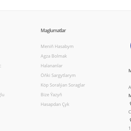
Maglumatlar
Meniň Hasabym
Agza Bolmak
c
Halananlar
M
Öňki Sargytlarym
Köp Soralýan Soraglar
A
lu
Bize Ýazyň
M
Hasapdan Çyk
C
1