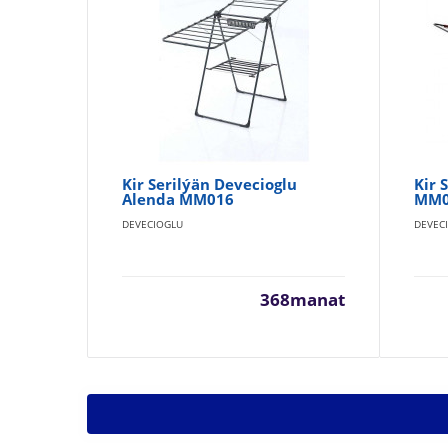
Kir Serilýän Devecioglu
Kir 
Alenda MM016
MM0
DEVECIOGLU
DEVEC
368manat