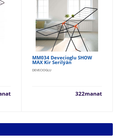
MM034 Devecioglu SHOW
Ki
MAX Kir Serilýän
MM
DEVECIOGLU
DEV
anat
322manat