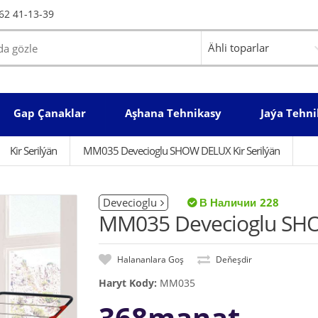
62 41-13-39
Gap Çanaklar
Aşhana Tehnikasy
Jaýa Tehni
Kir Serilýän
MM035 Devecioglu SHOW DELUX Kir Serilýän
Devecioglu
228
MM035 Devecioglu SHOW
Halananlara Goş
Deňeşdir
Haryt Kody:
MM035
368manat