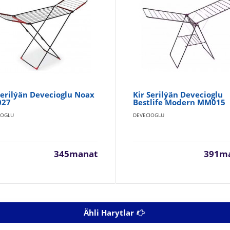
Serilýän Devecioglu Noax
Kir Serilýän Devecioglu
27
Bestlife Modern MM015
IOGLU
DEVECIOGLU
345manat
391m
Ähli Harytlar