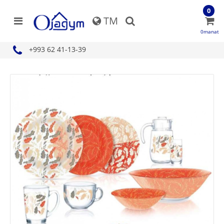
0
TM
0manat
+993 62 41-13-39