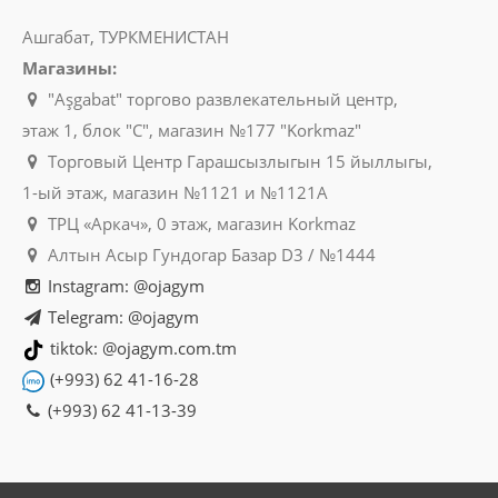
Ашгабат, ТУРКМЕНИСТАН
Магазины:
"Aşgabat" торгово развлекательный центр,
этаж 1, блок "C", магазин №177 "Korkmaz"
Торговый Центр Гарашсызлыгын 15 йыллыгы,
1-ый этаж, магазин №1121 и №1121A
ТРЦ «Аркач», 0 этаж, магазин Korkmaz
Алтын Асыр Гундогар Базар D3 / №1444
Instagram: @ojagym
Telegram: @ojagym
tiktok: @ojagym.com.tm
(+993) 62 41-16-28
(+993) 62 41-13-39