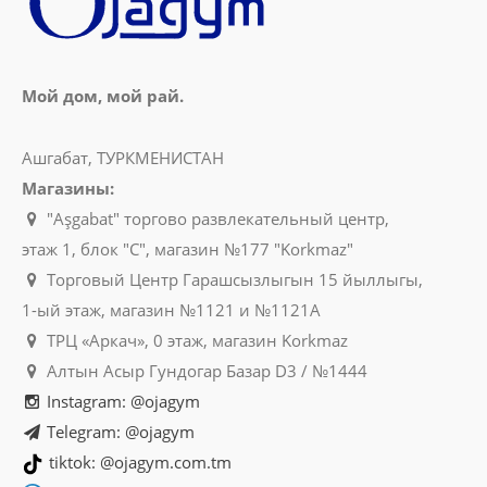
Мой дом, мой рай.
Ашгабат, ТУРКМЕНИСТАН
Магазины:
"Aşgabat" торгово развлекательный центр,
этаж 1, блок "C", магазин №177 "Korkmaz"
Торговый Центр Гарашсызлыгын 15 йыллыгы,
1-ый этаж, магазин №1121 и №1121A
ТРЦ «Аркач», 0 этаж, магазин Korkmaz
Алтын Асыр Гундогар Базар D3 / №1444
Instagram: @ojagym
Telegram: @ojagym
tiktok: @ojagym.com.tm