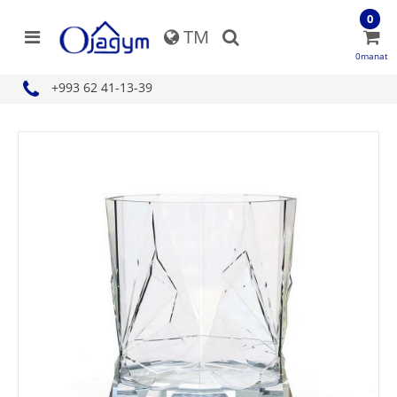
0
TM
0manat
+993 62 41-13-39