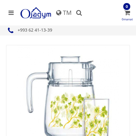
0
TM
0manat
+993 62 41-13-39