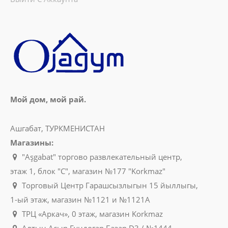
Мой дом, мой рай.
Ашгабат, ТУРКМЕНИСТАН
Магазины:
"Aşgabat" торгово развлекательный центр,
этаж 1, блок "C", магазин №177 "Korkmaz"
Торговый Центр Гарашсызлыгын 15 йыллыгы,
1-ый этаж, магазин №1121 и №1121A
ТРЦ «Аркач», 0 этаж, магазин Korkmaz
Алтын Асыр Гундогар Базар D3 / №1444