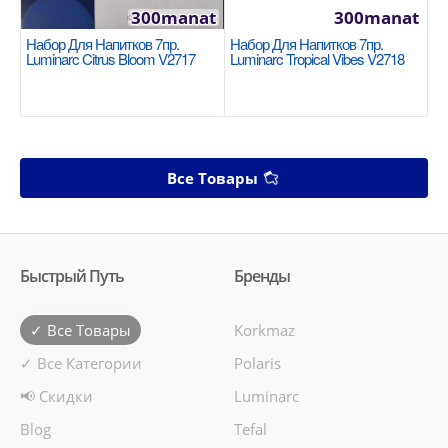
300manat
300manat
Набор Для Напитков 7пр.
Набор Для Напитков 7пр.
Luminarc Citrus Bloom V2717
Luminarc Tropical Vibes V2718
Все Товары
Быстрый Путь
Бренды
✓ Все Товары
Korkmaz
✓ Все Категории
Polaris
📢 Скидки
Luminarc
Blog
Tefal