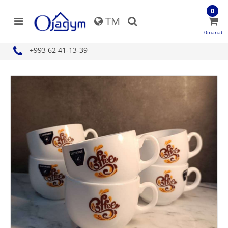
0
TM
0manat
+993 62 41-13-39