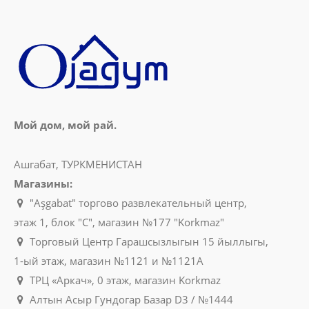
Мой дом, мой рай.
Ашгабат, ТУРКМЕНИСТАН
Магазины:
"Aşgabat" торгово развлекательный центр,
этаж 1, блок "C", магазин №177 "Korkmaz"
Торговый Центр Гарашсызлыгын 15 йыллыгы,
1-ый этаж, магазин №1121 и №1121A
ТРЦ «Аркач», 0 этаж, магазин Korkmaz
Алтын Асыр Гундогар Базар D3 / №1444