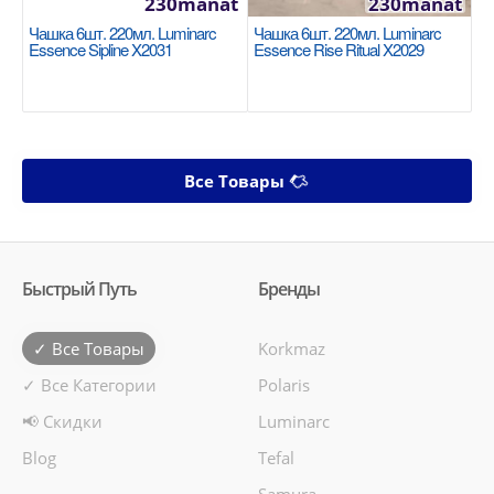
230manat
230manat
Чашка 6шт. 220мл. Luminarc
Чашка 6шт. 220мл. Luminarc
Essence Sipline X2031
Essence Rise Ritual X2029
Все Товары
Быстрый Путь
Бренды
✓ Все Товары
Korkmaz
✓ Все Категории
Polaris
📢 Скидки
Luminarc
Blog
Tefal
Samura