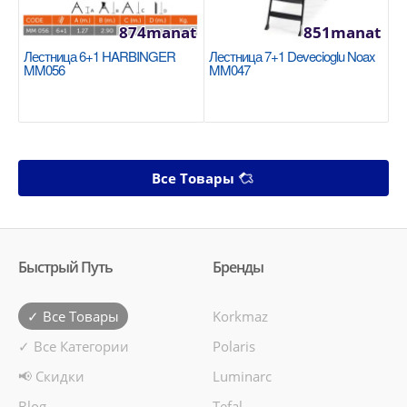
874manat
851manat
Лестница 6+1 HARBINGER
Лестница 7+1 Devecioglu Noax
MM056
MM047
Все Товары
Быстрый Путь
Бренды
✓ Все Товары
Korkmaz
✓ Все Категории
Polaris
📢 Скидки
Luminarc
Blog
Tefal