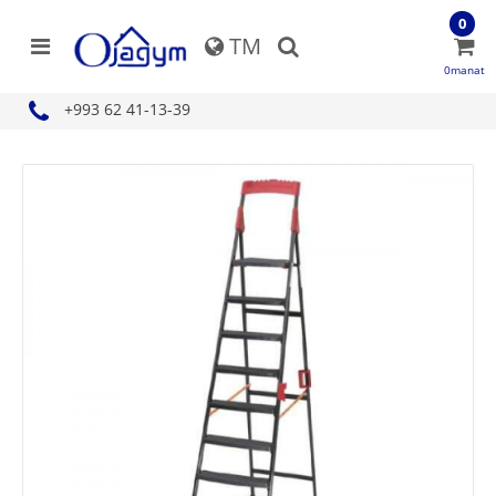
0
TM
0manat
+993 62 41-13-39