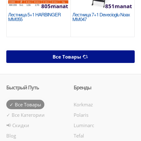
805manat
851manat
Лестница 5+1 HARBINGER
Лестница 7+1 Devecioglu Noax
MM055
MM047
Все Товары
Быстрый Путь
Бренды
✓ Все Товары
Korkmaz
✓ Все Категории
Polaris
📢 Скидки
Luminarc
Blog
Tefal