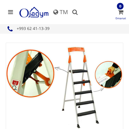
0
TM
0manat
+993 62 41-13-39