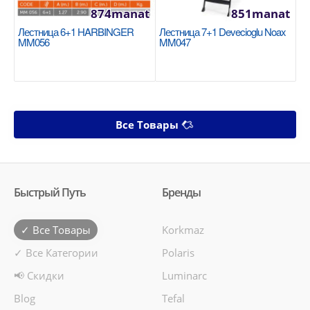
874manat
851manat
Лестница 6+1 HARBINGER
Лестница 7+1 Devecioglu Noax
MM056
MM047
Все Товары
Быстрый Путь
Бренды
✓ Все Товары
Korkmaz
✓ Все Категории
Polaris
📢 Скидки
Luminarc
Blog
Tefal