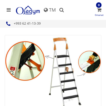
0
TM
0manat
+993 62 41-13-39