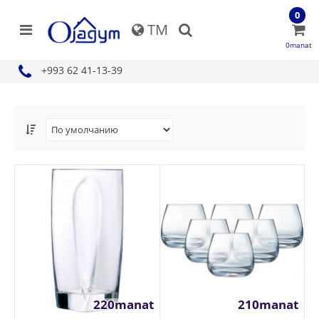
0
TM
0manat
+993 62 41-13-39
220manat
210manat