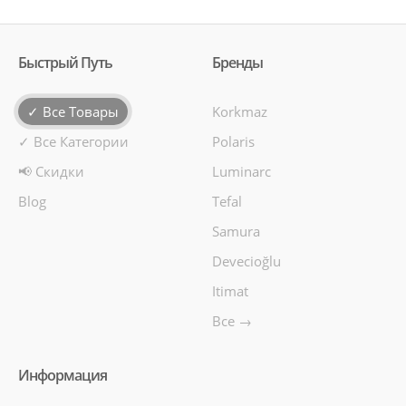
Быстрый Путь
Бренды
Стакан 380мл. 6шт. Luminarc Chicago O0513
✓ Все Товары
Korkmaz
Цвет: прозрачный. Количество предметов: 6.
✓ Все Категории
Polaris
Материал: стекло. Объем: 380мл...
📢 Скидки
Luminarc
230manat
Blog
Tefal
В Корзину
Samura
Devecioğlu
+
Добавь в сравнения
+
В избранные
Itimat
Все →
Информация