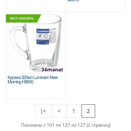
Салатник 23х9см. Luminarc Idylle Lilac Q1311
БЕСТ-СЕЛЛЕРЫ
Тип:салатник Материал:стекло Размер:23 см
Использование в СВЧ:да Цвет:красный
Форма:круг..
100manat
В Корзину
34manat
+
Добавь в сравнения
Кружка 320мл Luminarc New
+
В избранные
Morning H8500
|<
<
1
2
Показаны с 101 по 127 из 127 (2 страниц)