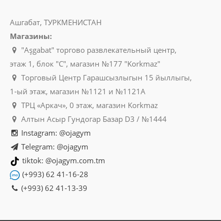
Ашгабат, ТУРКМЕНИСТАН
Магазины:
"Aşgabat" торгово развлекательный центр,
этаж 1, блок "C", магазин №177 "Korkmaz"
Торговый Центр Гарашсызлыгын 15 йыллыгы,
1-ый этаж, магазин №1121 и №1121A
ТРЦ «Аркач», 0 этаж, магазин Korkmaz
Столовый сервиз 19 предметов, 6 перс.
Алтын Асыр Гундогар Базар D3 / №1444
Luminarc Ambiante Eclipse L5176
Instagram: @ojagym
Бренд: LUMINARC Производитель: ARC
Telegram: @ojagym
International Материал: ударопрочное стекло.
tiktok: @ojagym.com.tm
Можно использова..
(+993) 62 41-16-28
(+993) 62 41-13-39
960manat
В Корзину