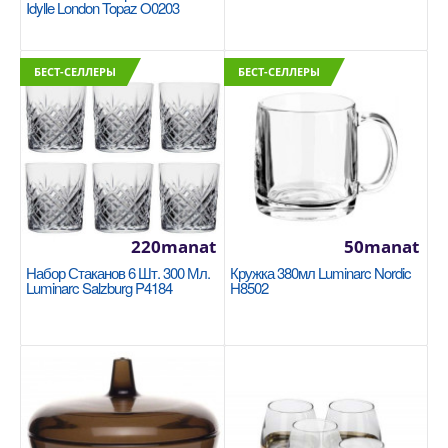
Idylle London Topaz O0203
210manat
В Корзину
БЕСТ-СЕЛЛЕРЫ
БЕСТ-СЕЛЛЕРЫ
+
Добавь в сравнения
+
В избранные
220manat
50manat
Набор Стаканов 6 Шт. 300 Мл.
Кружка 380мл Luminarc Nordic
Luminarc Salzburg P4184
H8502
Столовый сервиз 31 предмет, 6 перс.
Luminarc Ocean Eclipse L5109