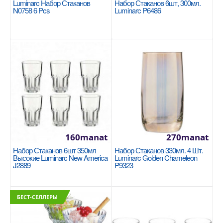
Luminarc Набор Стаканов
Набор Стаканов 6шт, 300мл.
N0758 6 Pcs
Luminarc P6486
Luminarc Набор стаканов N0758 6 pcs
Тип: набор стаканов Материал: стекло Набор: Да
Количество: 6 Объем, мл: 300..
220manat
В Корзину
+
Добавь в сравнения
+
В избранные
160manat
270manat
Набор Стаканов 6шт 350мл
Набор Стаканов 330мл. 4 Шт.
Высокие Luminarc New America
Luminarc Golden Chameleon
J2889
P9323
БЕСТ-СЕЛЛЕРЫ