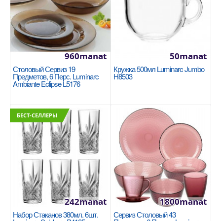
960manat
50manat
Столовый Сервиз 19
Кружка 500мл Luminarc Jumbo
Предметов, 6 Перс. Luminarc
H8503
Ambiante Eclipse L5176
Набор стаканов 330мл. 4 шт. Luminarc
Golden Chameleon P9323
БЕСТ-СЕЛЛЕРЫ
Линейка: Golden Chameleon (Золотистый
Хамелион) Цвет товара: прозрачный с золотисто-
перламутровым..
270manat
В Корзину
242manat
1800manat
Набор Стаканов 380мл. 6шт.
Сервиз Столовый 43
+
Добавь в сравнения