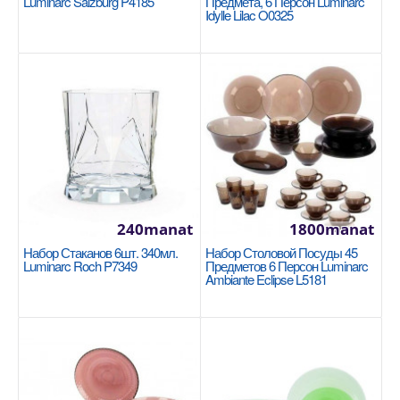
Luminarc Salzburg P4185
Предмета, 6 Персон Luminarc
+
В избранные
Idylle Lilac O0325
240manat
1800manat
Набор Стаканов 6шт. 340мл.
Набор Столовой Посуды 45
Набор креманок 3шт 350мл Luminarc Iced
Luminarc Roch P7349
Предметов 6 Персон Luminarc
Vintage P3582
Ambiante Eclipse L5181
Объем: 350мл Материал: СТЕКЛО Количество
предметов: 3..
110manat