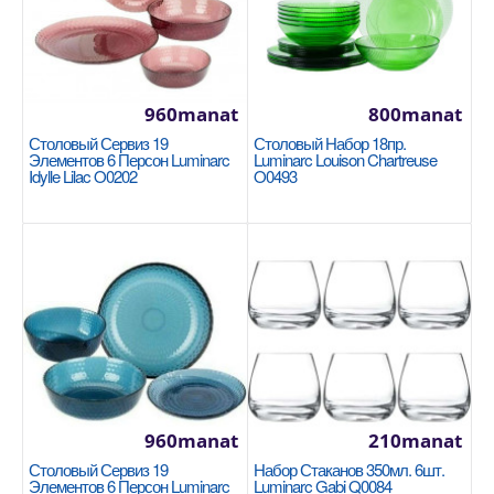
В Корзину
+
Добавь в сравнения
+
В избранные
960manat
800manat
Столовый Сервиз 19
Столовый Набор 18пр.
Элементов 6 Персон Luminarc
Luminarc Louison Chartreuse
Idylle Lilac O0202
O0493
Стакан 300мл. 6шт. Luminarc Chicago O0514
Цвет: прозрачный. Количество предметов: 6.
960manat
210manat
Материал: стекло. Объем: 300мл...
Столовый Сервиз 19
Набор Стаканов 350мл. 6шт.
Элементов 6 Персон Luminarc
Luminarc Gabi Q0084