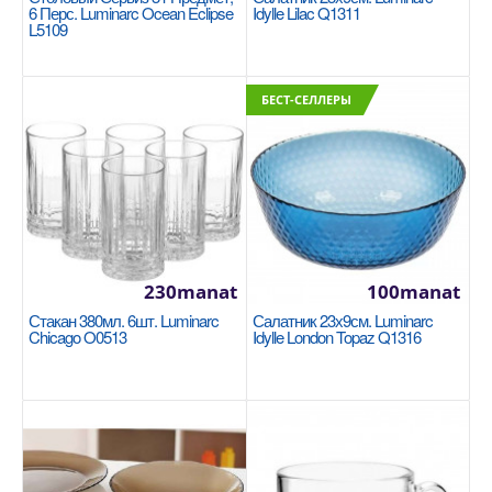
6 Перс. Luminarc Ocean Eclipse
Idylle Lilac Q1311
L5109
БЕСТ-СЕЛЛЕРЫ
Набор стаканов 6шт 350мл высокие
Luminarc New America J2889
Цвет товара: прозрачный Назначение: для воды/
сока Материал: стекло Мытьё в посудомоечной
машине..
230manat
100manat
160manat
Стакан 380мл. 6шт. Luminarc
Салатник 23х9см. Luminarc
Chicago O0513
Idylle London Topaz Q1316
В Корзину
+
Добавь в сравнения
+
В избранные