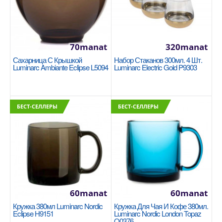
Бренд: LUMINARC Производитель: ARC
International Материал: ударопрочное стекло.
Можно использова..
70manat
320manat
1350manat
Сахарница С Крышкой
Набор Стаканов 300мл. 4 Шт.
Luminarc Ambiante Eclipse L5094
Luminarc Electric Gold P9303
В Корзину
+
Добавь в сравнения
+
В избранные
БЕСТ-СЕЛЛЕРЫ
БЕСТ-СЕЛЛЕРЫ
60manat
60manat
Кружка 380мл Luminarc Nordic
Кружка Для Чая И Кофе 380мл.
Eclipse H9151
Luminarc Nordic London Topaz
Q0376