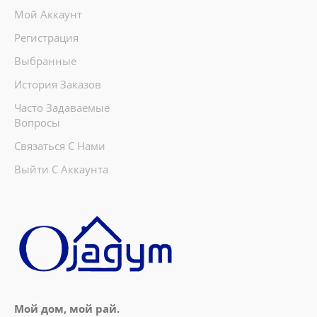
Мой Аккаунт
Регистрация
Выбранные
История Заказов
Салатник 23х9см. Luminarc Idylle London
Часто Задаваемые
topaz Q1316
Вопросы
Тип:салатник Материал:стекло Размер:23 см
Связаться С Нами
Использование в СВЧ:да Цвет:синий
Выйти С Аккаунта
Форма:кругла..
100manat
В Корзину
+
Добавь в сравнения
+
В избранные
Мой дом, мой рай.