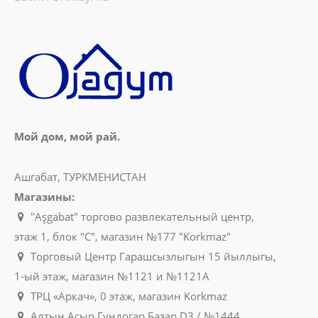
Мой дом, мой рай.
Ашгабат, ТУРКМЕНИСТАН
Магазины:
"Aşgabat" торгово развлекательный центр,
этаж 1, блок "C", магазин №177 "Korkmaz"
Торговый Центр Гарашсызлыгын 15 йыллыгы,
1-ый этаж, магазин №1121 и №1121A
ТРЦ «Аркач», 0 этаж, магазин Korkmaz
Алтын Асыр Гундогар Базар D3 / №1444