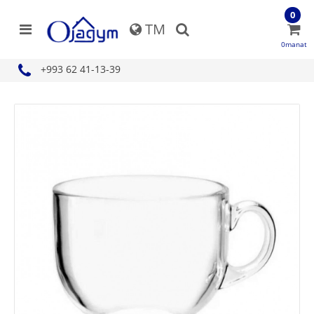
0
TM
0manat
+993 62 41-13-39