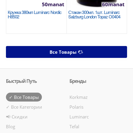
50manat
60manat
Кружка 380мл Luminarc Nordic
Стакан 300мл. 1шт. Luminarc
H8502
Salzburg London Topaz O0404
Все Товары
Быстрый Путь
Бренды
✓ Все Товары
Korkmaz
✓ Все Категории
Polaris
📢 Скидки
Luminarc
Blog
Tefal