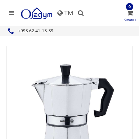
0
TM
0manat
+993 62 41-13-39