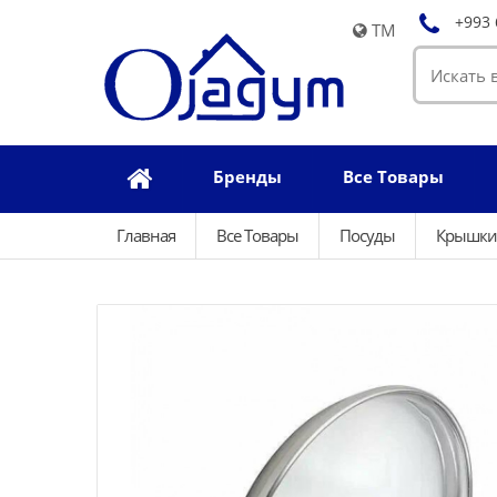
+993 
TM
Бренды
Все Товары
Главная
Все Товары
Посуды
Крышки