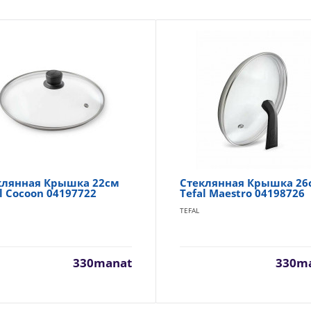
клянная Крышка 22см
Стеклянная Крышка 26
l Cocoon 04197722
Tefal Maestro 04198726
TEFAL
330manat
330m