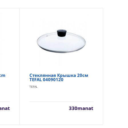
cm
Стеклянная Крышка 20см
Ст
TEFAL 04090120
Te
TEFAL
TEF
anat
330manat