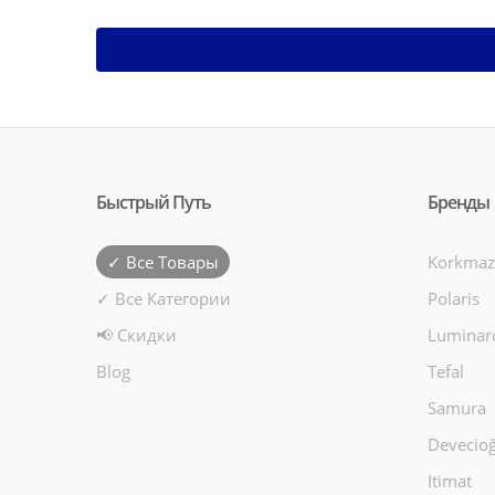
Быстрый Путь
Бренды
✓ Все Товары
Korkmaz
✓ Все Категории
Polaris
📢 Скидки
Luminar
Blog
Tefal
Samura
Devecioğ
Itimat