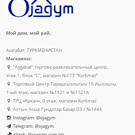
Мой дом, мой рай.
Ашгабат, ТУРКМЕНИСТАН
Магазины:
"Aşgabat" торгово развлекательный центр,
этаж 1, блок "C", магазин №177 "Korkmaz"
Торговый Центр Гарашсызлыгын 15 йыллыгы,
1-ый этаж, магазин №1121 и №1121A
ТРЦ «Аркач», 0 этаж, магазин Korkmaz
Алтын Асыр Гундогар Базар D3 / №1444
Instagram: @ojagym
Telegram: @ojagym
tiktok: @ojagym.com.tm