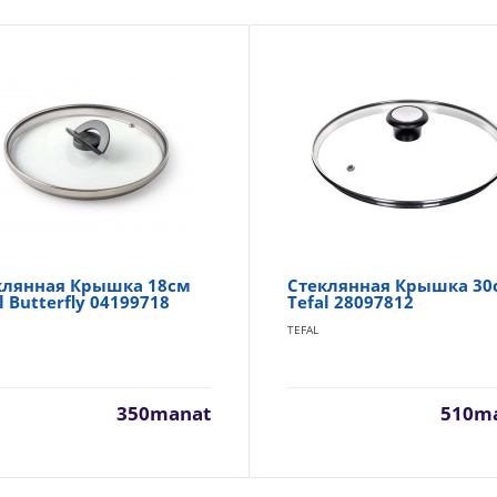
клянная Крышка 18см
Стеклянная Крышка 30
l Butterfly 04199718
Tefal 28097812
TEFAL
350manat
510m