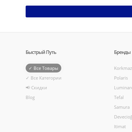
Быстрый Путь
Бренды
✓ Все Товары
Korkmaz
✓ Все Категории
Polaris
📢 Скидки
Luminar
Blog
Tefal
Samura
Devecioğ
Itimat