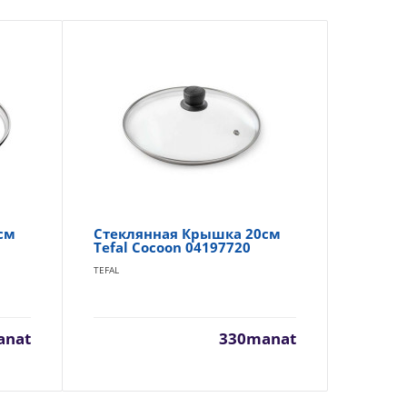
см
Стеклянная Крышка 20см
Ст
Tefal Cocoon 04197720
Te
TEFAL
TEF
anat
330manat