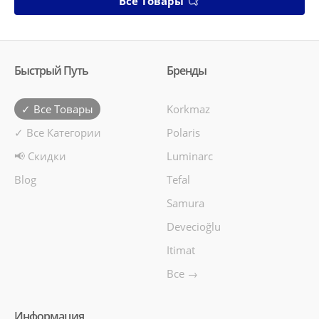
Все Товары
Быстрый Путь
Бренды
✓ Все Товары
Korkmaz
✓ Все Категории
Polaris
📢 Скидки
Luminarc
Blog
Tefal
Samura
Devecioğlu
Itimat
Все →
Информация