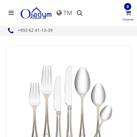
0
TM
0manat
+993 62 41-13-39