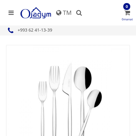
0
TM
0manat
+993 62 41-13-39