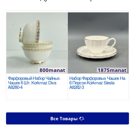
800manat
1875manat
Фарфоровый Набор Чайных
Набор Фарфоровых Чашек На
Чашек 6 Шт. Korkmaz Diva
6 Персон Korkmaz Siesta
A8280-4
A8282-3
Все Товары