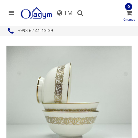
0
TM
0manat
+993 62 41-13-39