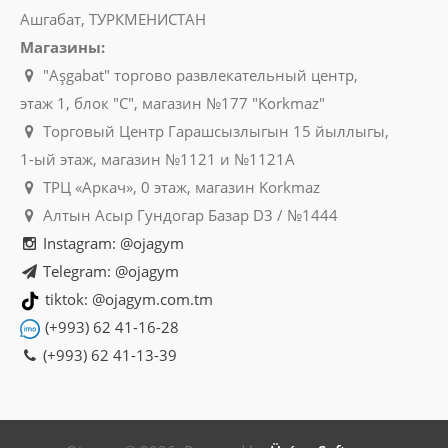
Ашгабат, ТУРКМЕНИСТАН
Магазины:
"Aşgabat" торгово развлекательный центр,
этаж 1, блок "C", магазин №177 "Korkmaz"
Торговый Центр Гарашсызлыгын 15 йыллыгы,
1-ый этаж, магазин №1121 и №1121A
ТРЦ «Аркач», 0 этаж, магазин Korkmaz
Алтын Асыр Гундогар Базар D3 / №1444
Instagram: @ojagym
Telegram: @ojagym
tiktok: @ojagym.com.tm
(+993) 62 41-16-28
(+993) 62 41-13-39