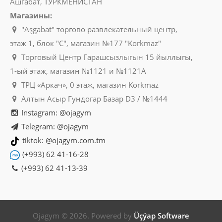
Ашгабат, ТУРКМЕНИСТАН
Магазины:
"Aşgabat" торгово развлекательный центр,
этаж 1, блок "C", магазин №177 "Korkmaz"
Торговый Центр Гарашсызлыгын 15 йыллыгы,
1-ый этаж, магазин №1121 и №1121A
ТРЦ «Аркач», 0 этаж, магазин Korkmaz
Алтын Асыр Гундогар Базар D3 / №1444
Instagram: @ojagym
Telegram: @ojagym
tiktok: @ojagym.com.tm
(+993) 62 41-16-28
(+993) 62 41-13-39
Ojagym © 2026. Powered by
Üçýap Software