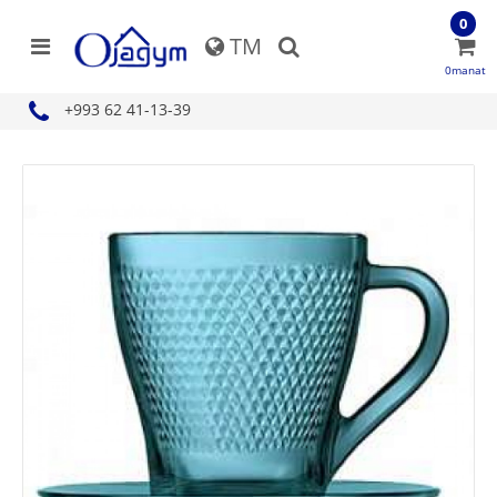
0
TM
0manat
+993 62 41-13-39