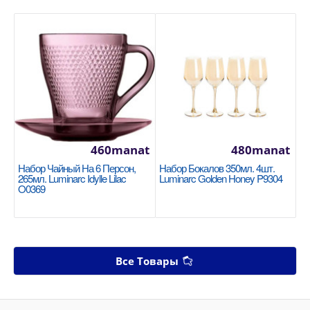
460manat
480manat
Набор Чайный На 6 Персон,
Набор Бокалов 350мл. 4шт.
265мл. Luminarc Idylle Lilac
Luminarc Golden Honey P9304
O0369
Все Товары