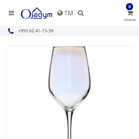
0
TM
0manat
+993 62 41-13-39