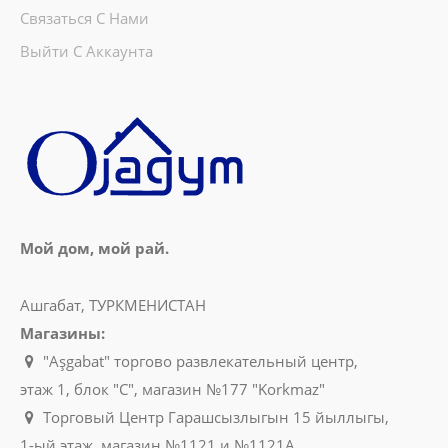
Связаться С Нами
Выйти С Аккаунта
Мой дом, мой рай.
Ашгабат, ТУРКМЕНИСТАН
Магазины:
"Aşgabat" торгово развлекательный центр,
этаж 1, блок "C", магазин №177 "Korkmaz"
Торговый Центр Гарашсызлыгын 15 йыллыгы,
1-ый этаж, магазин №1121 и №1121A