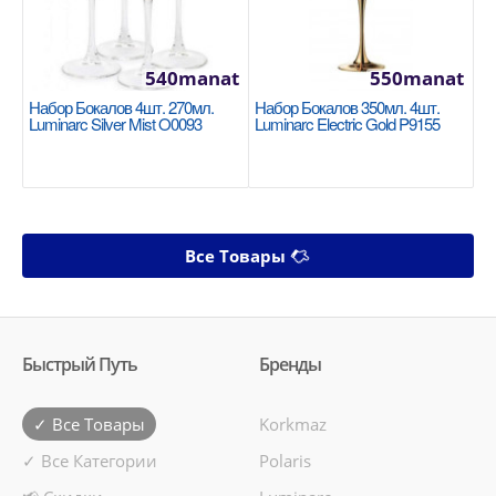
540manat
550manat
Набор Бокалов 4шт. 270мл.
Набор Бокалов 350мл. 4шт.
Luminarc Silver Mist O0093
Luminarc Electric Gold P9155
Все Товары
Быстрый Путь
Бренды
✓ Все Товары
Korkmaz
✓ Все Категории
Polaris