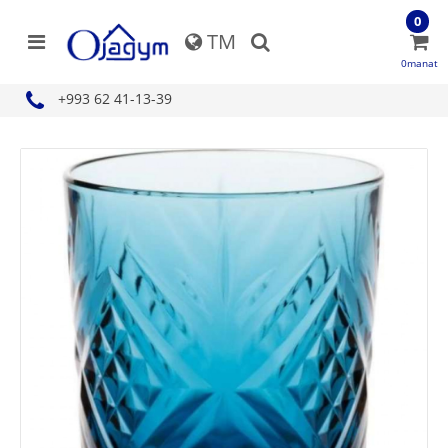
0
TM
0manat
+993 62 41-13-39