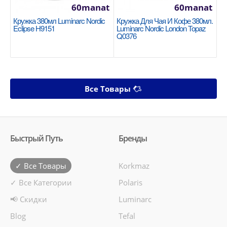
60manat
60manat
Кружка 380мл Luminarc Nordic
Кружка Для Чая И Кофе 380мл.
Eclipse H9151
Luminarc Nordic London Topaz
Q0376
Все Товары
Быстрый Путь
Бренды
✓ Все Товары
Korkmaz
✓ Все Категории
Polaris
📢 Скидки
Luminarc
Blog
Tefal