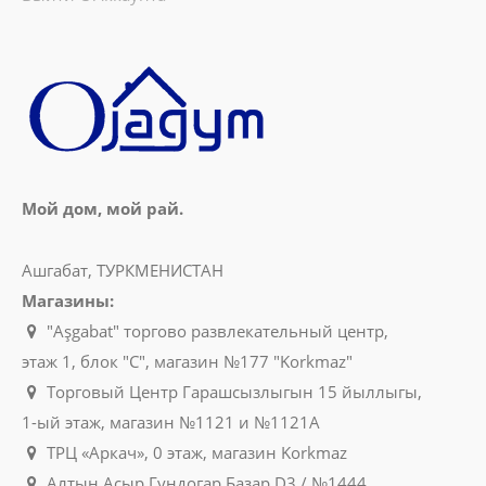
Мой дом, мой рай.
Ашгабат, ТУРКМЕНИСТАН
Магазины:
"Aşgabat" торгово развлекательный центр,
этаж 1, блок "C", магазин №177 "Korkmaz"
Торговый Центр Гарашсызлыгын 15 йыллыгы,
1-ый этаж, магазин №1121 и №1121A
ТРЦ «Аркач», 0 этаж, магазин Korkmaz
Алтын Асыр Гундогар Базар D3 / №1444