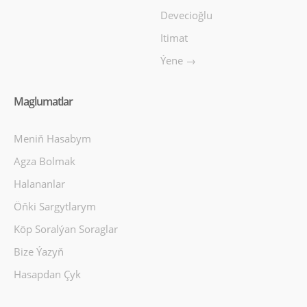
Devecioğlu
Itimat
Ýene →
Maglumatlar
Meniň Hasabym
Agza Bolmak
Halananlar
Öňki Sargytlarym
Köp Soralýan Soraglar
Bize Ýazyň
Hasapdan Çyk