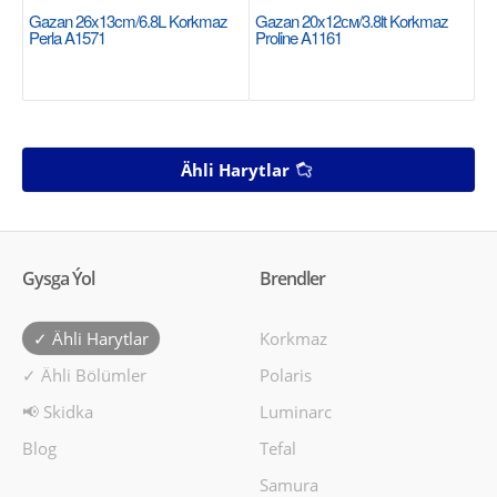
Gazan 26x13cm/6.8L Korkmaz
Gazan 20x12см/3.8lt Korkmaz
Perla A1571
Proline A1161
Ähli Harytlar
Gysga Ýol
Brendler
✓ Ähli Harytlar
Korkmaz
✓ Ähli Bölümler
Polaris
📢 Skidka
Luminarc
Blog
Tefal
Samura