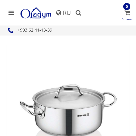
0
RU
0manat
+993 62 41-13-39