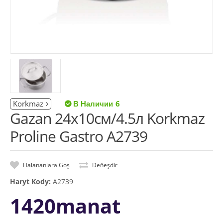
Korkmaz
6
Gazan 24x10см/4.5л Korkmaz
Proline Gastro A2739
Halananlara Goş
Deňeşdir
Haryt Kody:
A2739
1420manat