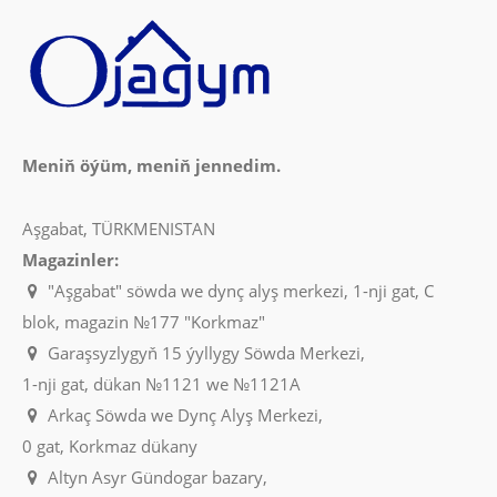
Meniň öýüm, meniň jennedim.
Aşgabat, TÜRKMENISTAN
Magazinler:
"Aşgabat" söwda we dynç alyş merkezi, 1-nji gat, C
blok, magazin №177 "Korkmaz"
Garaşsyzlygyň 15 ýyllygy Söwda Merkezi,
1-nji gat, dükan №1121 we №1121A
Arkaç Söwda we Dynç Alyş Merkezi,
0 gat, Korkmaz dükany
Altyn Asyr Gündogar bazary,