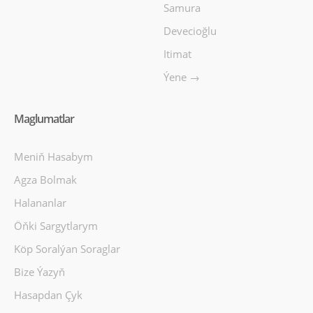
Samura
Devecioğlu
Itimat
Ýene →
Maglumatlar
Meniň Hasabym
Agza Bolmak
Halananlar
Öňki Sargytlarym
Köp Soralýan Soraglar
Bize Ýazyň
Hasapdan Çyk