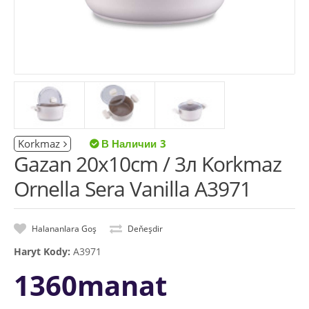
Korkmaz
3
Gazan 20x10cm / 3л Korkmaz
Ornella Sera Vanilla A3971
Halananlara Goş
Deňeşdir
Haryt Kody:
A3971
1360manat