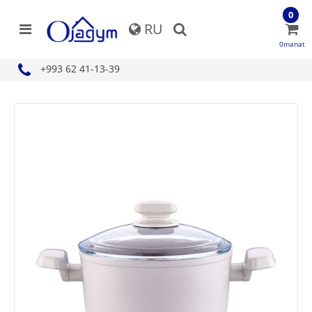
0
RU
0manat
+993 62 41-13-39