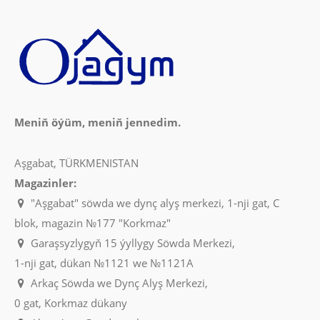
Meniň öýüm, meniň jennedim.
Aşgabat, TÜRKMENISTAN
Magazinler:
"Aşgabat" söwda we dynç alyş merkezi, 1-nji gat, C
blok, magazin №177 "Korkmaz"
Garaşsyzlygyň 15 ýyllygy Söwda Merkezi,
1-nji gat, dükan №1121 we №1121A
Arkaç Söwda we Dynç Alyş Merkezi,
0 gat, Korkmaz dükany