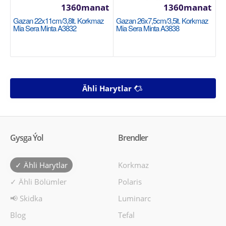
1360manat
1360manat
Gazan 22x11cm/3,8lt. Korkmaz
Gazan 26x7,5cm/3,5lt. Korkmaz
Mia Sera Minta A3832
Mia Sera Minta A3838
Ähli Harytlar
Gysga Ýol
Brendler
✓ Ähli Harytlar
Korkmaz
✓ Ähli Bölümler
Polaris
📢 Skidka
Luminarc
Blog
Tefal