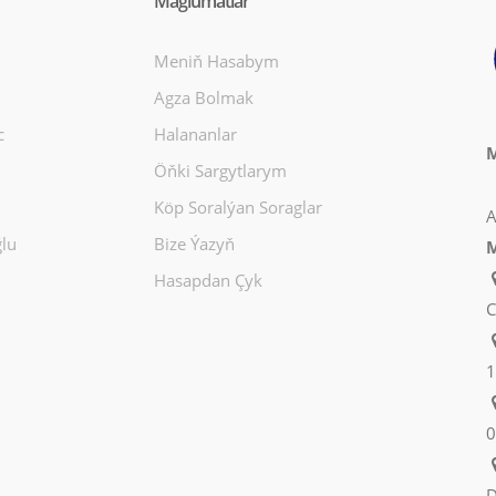
Maglumatlar
Meniň Hasabym
Agza Bolmak
c
Halananlar
M
Öňki Sargytlarym
Köp Soralýan Soraglar
A
lu
Bize Ýazyň
M
Hasapdan Çyk
C
1
0
D