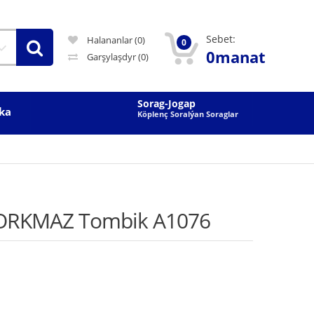
Sebet:
Halananlar (0)
0
0manat
Garşylaşdyr
(0)
Sorag-Jogap
ka
Köplenç Soralýan Soraglar
KORKMAZ Tombik A1076