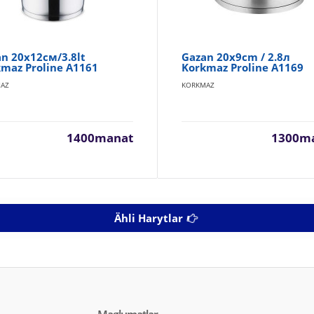
n 20x12см/3.8lt
Gazan 20x9cm / 2.8л
maz Proline A1161
Korkmaz Proline A1169
AZ
KORKMAZ
1400manat
1300m
Ähli Harytlar