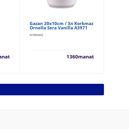
Gazan 20x10cm / 3л Korkmaz
Ga
Ornella Sera Vanilla A3971
As
KORKMAZ
KOR
anat
1360manat