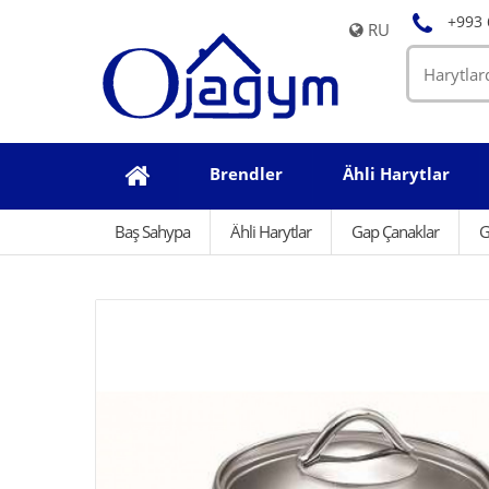
+993 
RU
Brendler
Ähli Harytlar
Baş Sahypa
Ähli Harytlar
Gap Çanaklar
G