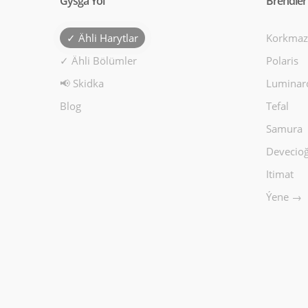
Gysga Ýol
Brendler
✓ Ähli Harytlar
Korkmaz
✓ Ähli Bölümler
Polaris
📢 Skidka
Luminar
Blog
Tefal
Samura
Devecioğ
Itimat
Ýene →