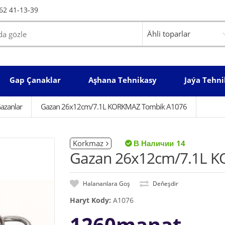
62 41-13-39
Gap Çanaklar
Aşhana Tehnikasy
Jaýa Tehni
azanlar
Gazan 26x12cm/7.1L KORKMAZ Tombik A1076
Korkmaz
14
Gazan 26x12cm/7.1L 
Halananlara Goş
Deňeşdir
Haryt Kody:
A1076
1260manat