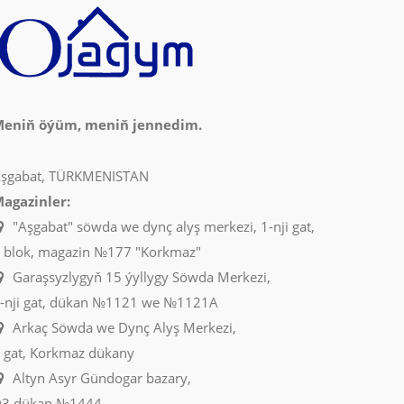
eniň öýüm, meniň jennedim.
şgabat, TÜRKMENISTAN
agazinler:
"Aşgabat" söwda we dynç alyş merkezi, 1-nji gat,
 blok, magazin №177 "Korkmaz"
Garaşsyzlygyň 15 ýyllygy Söwda Merkezi,
-nji gat, dükan №1121 we №1121A
Arkaç Söwda we Dynç Alyş Merkezi,
 gat, Korkmaz dükany
Altyn Asyr Gündogar bazary,
3 dükan №1444