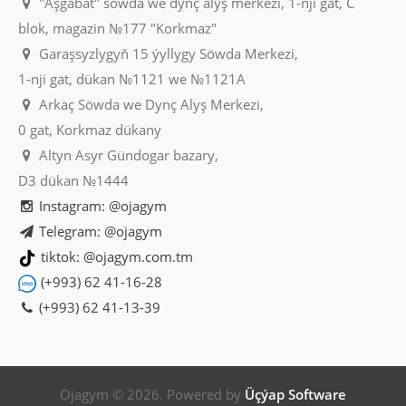
"Aşgabat" söwda we dynç alyş merkezi, 1-nji gat, C
blok, magazin №177 "Korkmaz"
Garaşsyzlygyň 15 ýyllygy Söwda Merkezi,
1-nji gat, dükan №1121 we №1121A
Arkaç Söwda we Dynç Alyş Merkezi,
0 gat, Korkmaz dükany
Altyn Asyr Gündogar bazary,
D3 dükan №1444
Instagram: @ojagym
Telegram: @ojagym
tiktok: @ojagym.com.tm
(+993) 62 41-16-28
(+993) 62 41-13-39
Ojagym © 2026. Powered by
Üçýap Software