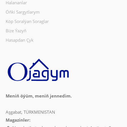
Halananlar
Öňki Sargytlarym
Köp Soralýan Soraglar
Bize Ýazyň
Hasapdan Çyk
Meniň öýüm, meniň jennedim.
Aşgabat, TÜRKMENISTAN
Magazinler: