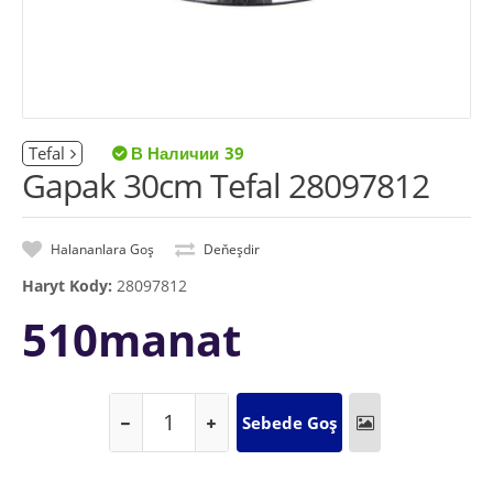
Tefal
39
Gapak 30cm Tefal 28097812
Halananlara Goş
Deňeşdir
Haryt Kody:
28097812
510manat