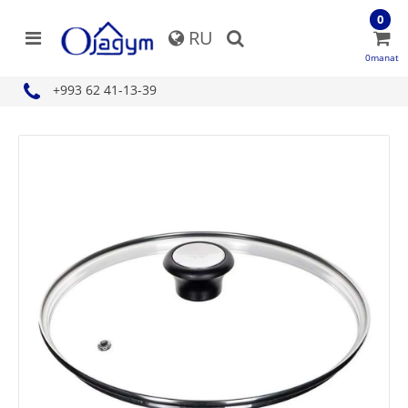
0
RU
0manat
+993 62 41-13-39