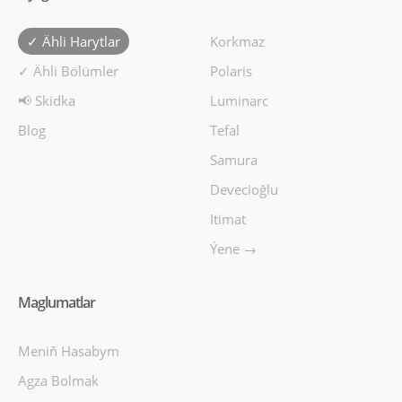
✓ Ähli Harytlar
Korkmaz
✓ Ähli Bölümler
Polaris
📢 Skidka
Luminarc
Blog
Tefal
Samura
Devecioğlu
Itimat
Ýene →
Maglumatlar
Meniň Hasabym
Agza Bolmak