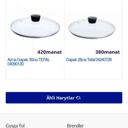
420manat
380manat
Aýna Gapak 30см TEFAL
Gapak 28см Tefal 04240728
04090130
Ähli Harytlar
Gysga Ýol
Brendler