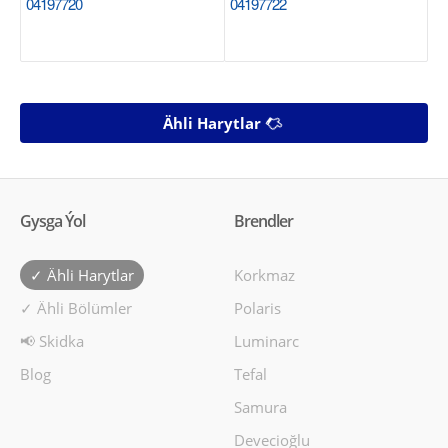
04197720
04197722
Ähli Harytlar
Gysga Ýol
Brendler
✓ Ähli Harytlar
Korkmaz
✓ Ähli Bölümler
Polaris
📢 Skidka
Luminarc
Blog
Tefal
Samura
Devecioğlu