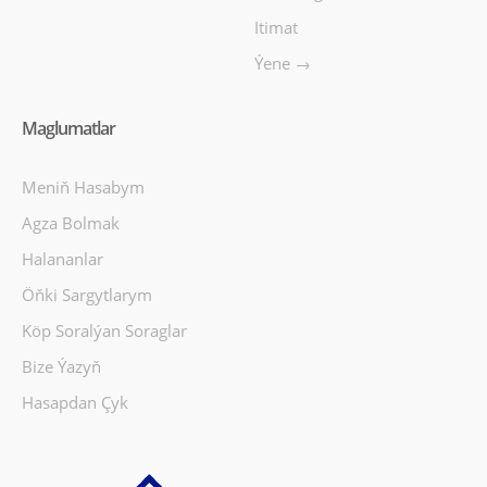
Itimat
Ýene →
Maglumatlar
Meniň Hasabym
Agza Bolmak
Halananlar
Öňki Sargytlarym
Köp Soralýan Soraglar
Bize Ýazyň
Hasapdan Çyk