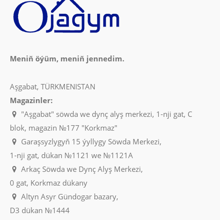
Meniň öýüm, meniň jennedim.
Aşgabat, TÜRKMENISTAN
Magazinler:
"Aşgabat" söwda we dynç alyş merkezi, 1-nji gat, C
blok, magazin №177 "Korkmaz"
Garaşsyzlygyň 15 ýyllygy Söwda Merkezi,
1-nji gat, dükan №1121 we №1121A
Arkaç Söwda we Dynç Alyş Merkezi,
0 gat, Korkmaz dükany
Altyn Asyr Gündogar bazary,
D3 dükan №1444