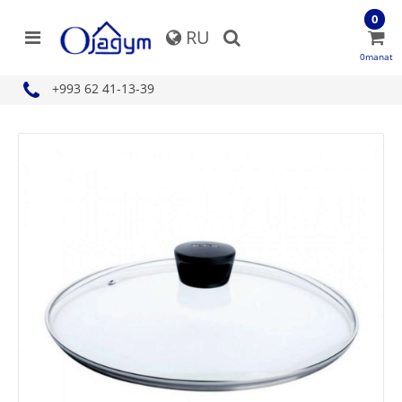
0
RU
0manat
+993 62 41-13-39