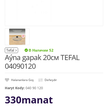
Tefal
52
Aýna gapak 20см TEFAL
04090120
Halananlara Goş
Deňeşdir
Haryt Kody:
040 90 120
330manat