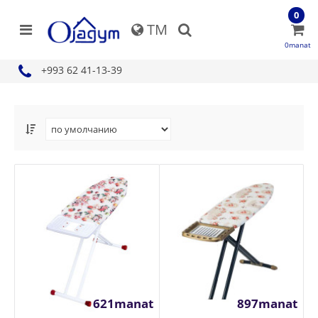
0
TM
0manat
+993 62 41-13-39
621manat
897manat