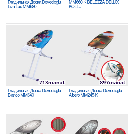
Гладильная Доска Devecioglu
MM660-K BELEZZA DELUX
Liva Lux MM680
KOLLU
Гладильная доска Devecioglu Liva Lux MM680
DEVECIOGLU
42 * 123 cm ütüleme alanı Dikey konumlu ütü park
yeri (sağ ve sol el kullanımına uygun) Ayarl..
621manat
Availability
22
В Корзину
713manat
897manat
Добавь в сравнения
Гладильная Доска Devecioglu
Гладильная Доска Devecioglu
В избранные
Bianco MM640
Albero MM245-K