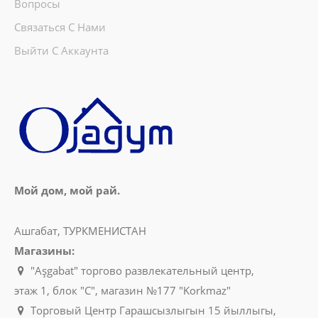
Вопросы
Связаться С Нами
Гладильная доска Devecioglu Milenyum
MM128
Выйти С Аккаунта
DEVECIOGLU
гладильная зона 46 * 127 cm Эргономичный
дизайн позволяет гладить утюги для обычного
глажения и ут..
1127manat
Availability
93
Мой дом, мой рай.
В Корзину
Ашгабат, ТУРКМЕНИСТАН
Добавь в сравнения
Магазины:
В избранные
"Aşgabat" торгово развлекательный центр,
этаж 1, блок "C", магазин №177 "Korkmaz"
Торговый Центр Гарашсызлыгын 15 йыллыгы,