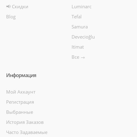
📢 Скидки
размещен в верт..
Luminarc
Blog
Tefal
897manat
Samura
Availability
2
Devecioğlu
В Корзину
Itimat
Все →
Добавь в сравнения
В избранные
Информация
Мой Аккаунт
Регистрация
Выбранные
История Заказов
Часто Задаваемые