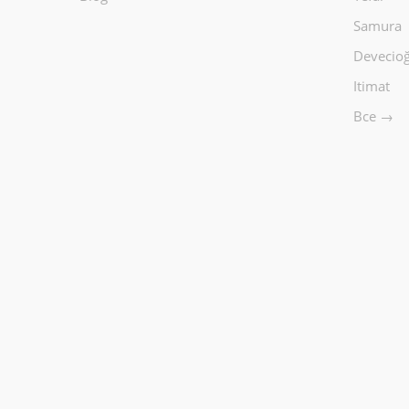
Samura
Devecioğ
Itimat
Все →