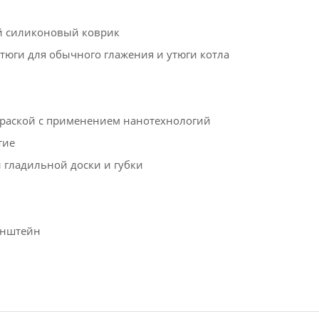
й силиконовый коврик
тюги для обычного глажения и утюги котла
краской с применением нанотехнологий
тие
 гладильной доски и губки
онштейн