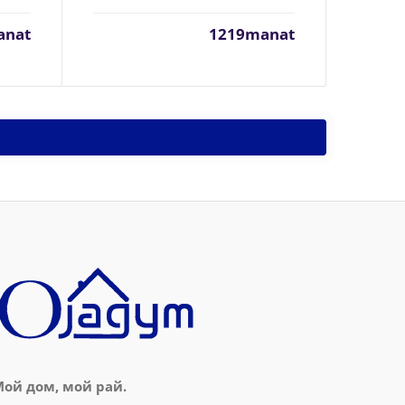
anat
1219manat
ой дом, мой рай.