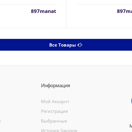
897manat
897m
Все Товары
Информация
Мой Аккаунт
Регистрация
c
Выбранные
М
История Заказов