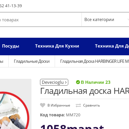
62 41-13-39
Посуды
Техника Для Кухни
Техника Для 
ры
Гладильные Доски
Гладильная Доска HARBINGER LIFE 
Devecioglu
23
Гладильная доска HA
В Избранные
Сравнить
Код товара:
MM720
1058manat