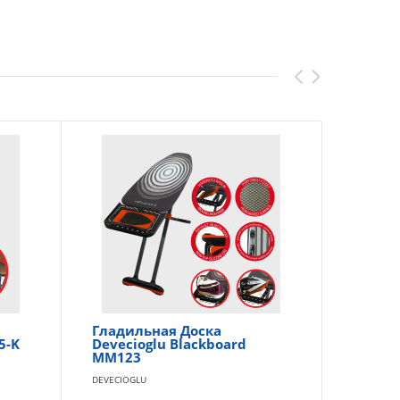
Гладильная Доска
Гл
5-K
Devecioglu Blackboard
De
MM123
MM
DEVECIOGLU
DEV