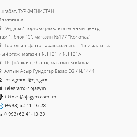
шгабат, ТУРКМЕНИСТАН
Магазины:
"Aşgabat" торгово развлекательный центр,
таж 1, блок "C", магазин №177 "Korkmaz"
Торговый Центр Гарашсызлыгын 15 йыллыгы,
-ый этаж, магазин №1121 и №1121A
ТРЦ «Аркач», 0 этаж, магазин Korkmaz
Алтын Асыр Гундогар Базар D3 / №1444
Instagram: @ojagym
Telegram: @ojagym
tiktok: @ojagym.com.tm
(+993) 62 41-16-28
(+993) 62 41-13-39