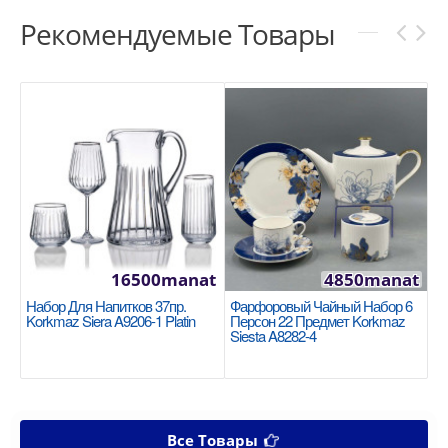
Рекомендуемые Товары
16500manat
4850manat
Набор Для Напитков 37пр.
Фарфоровый Чайный Набор 6
Korkmaz Siera A9206-1 Platin
Персон 22 Предмет Korkmaz
Siesta A8282-4
Все Товары