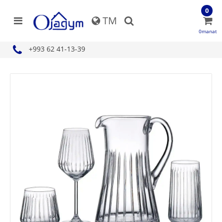
0
TM
0manat
+993 62 41-13-39