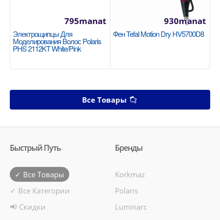
795manat
930manat
Электрощипцы Для
Фен Tefal Motion Dry HV5700D8
Моделирования Волос Polaris
PHS 2112KT White/pink
Все Товары
Быстрый Путь
Бренды
✓ Все Товары
Korkmaz
✓ Все Категории
Polaris
📢 Скидки
Luminarc