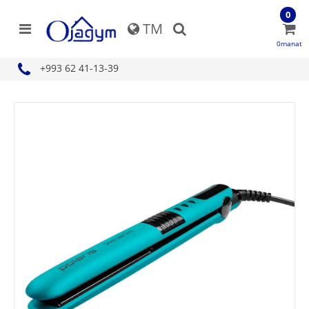
0
TM
0manat
+993 62 41-13-39