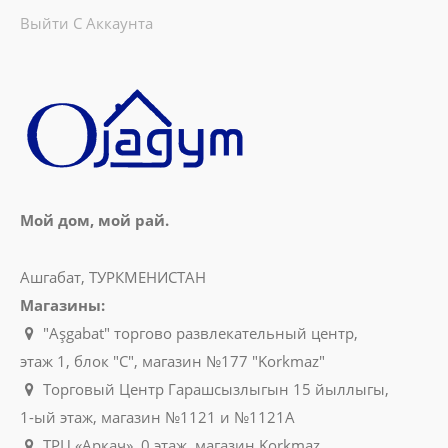
Выйти С Аккаунта
Мой дом, мой рай.
Ашгабат, ТУРКМЕНИСТАН
Магазины:
"Aşgabat" торгово развлекательный центр,
этаж 1, блок "C", магазин №177 "Korkmaz"
Торговый Центр Гарашсызлыгын 15 йыллыгы,
1-ый этаж, магазин №1121 и №1121A
ТРЦ «Аркач», 0 этаж, магазин Korkmaz