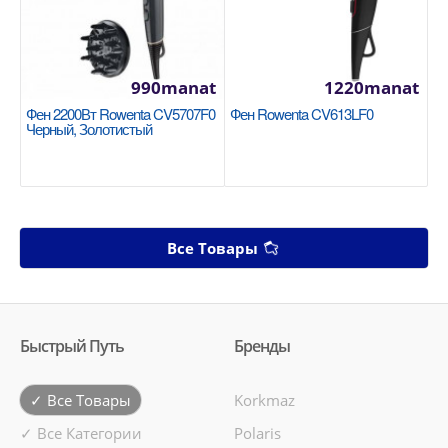
990manat
1220manat
Фен 2200Вт Rowenta CV5707F0
Фен Rowenta CV613LF0
Черный, Золотистый
Все Товары
Быстрый Путь
Бренды
✓ Все Товары
Korkmaz
✓ Все Категории
Polaris