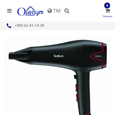
0
TM
0manat
+993 62 41-13-39