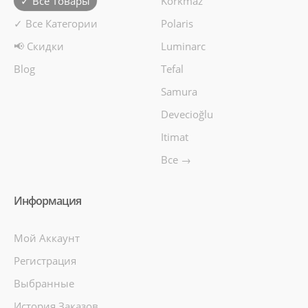
✓ Все Товары
Korkmaz
✓ Все Категории
Polaris
📢 Скидки
Luminarc
Blog
Tefal
Samura
Devecioğlu
Itimat
Все →
Информация
Мой Аккаунт
Регистрация
Выбранные
История Заказов