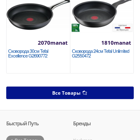
2070manat
1810manat
Сковорода 30см Tefal
Сковорода 24см Tefal Unlimited
Excellence G2690772
G2550472
Все Товары
Быстрый Путь
Бренды