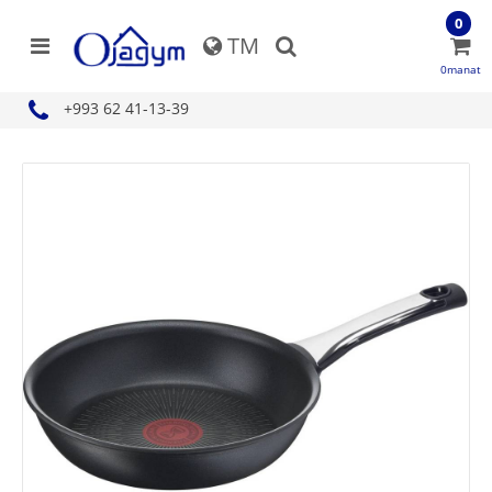
0
TM
0manat
+993 62 41-13-39