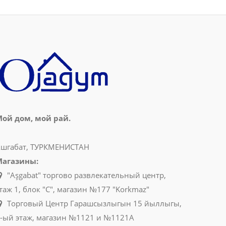
ой дом, мой рай.
шгабат, ТУРКМЕНИСТАН
Магазины:
"Aşgabat" торгово развлекательный центр,
таж 1, блок "C", магазин №177 "Korkmaz"
Торговый Центр Гарашсызлыгын 15 йыллыгы,
-ый этаж, магазин №1121 и №1121A