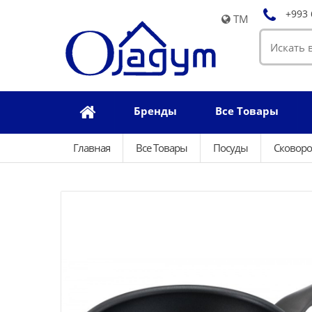
+993 
TM
Бренды
Все Товары
Главная
Все Товары
Посуды
Сковоро