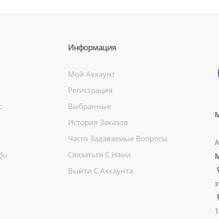
Информация
Мой Аккаунт
Регистрация
c
Выбранные
М
История Заказов
Часто Задаваемые Вопросы
А
lu
Связаться С Нами
Выйти С Аккаунта
э
1