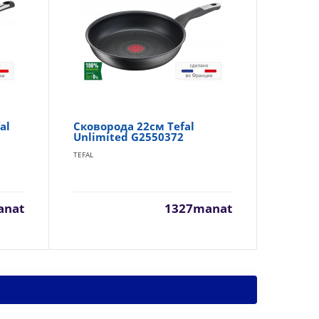
al
Сковорода 22см Tefal
На
Unlimited G2550372
Пр
Es
TEFAL
TEF
anat
1327manat