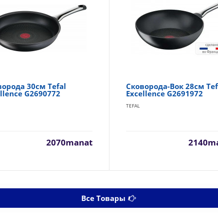
ворода 30см Tefal
Сковорода-Вок 28см Tef
llence G2690772
Excellence G2691972
TEFAL
2070manat
2140m
Все Товары