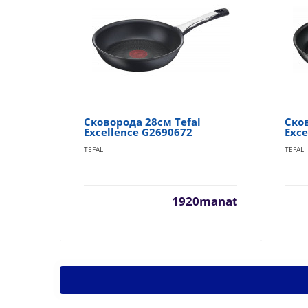
Сковорода 28см Tefal
Ско
Excellence G2690672
Exce
TEFAL
TEFAL
1920manat