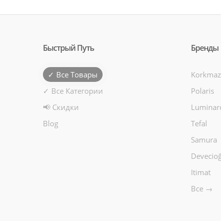
Быстрый Путь
Бренды
✓ Все Товары
Korkmaz
✓ Все Категории
Polaris
📢 Скидки
Luminar
Blog
Tefal
Samura
Devecioğ
Itimat
Все →