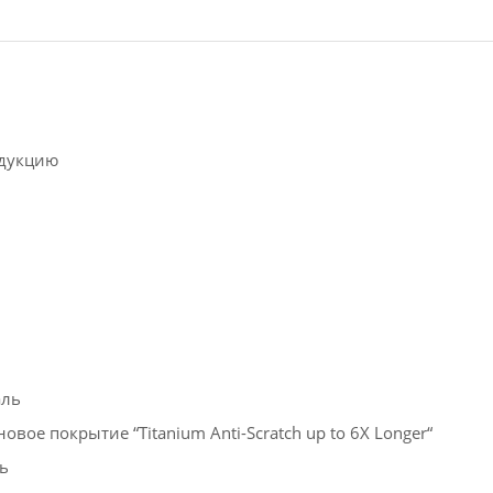
ндукцию
аль
ое покрытие “Titanium Anti-Scratch up to 6X Longer“
ь