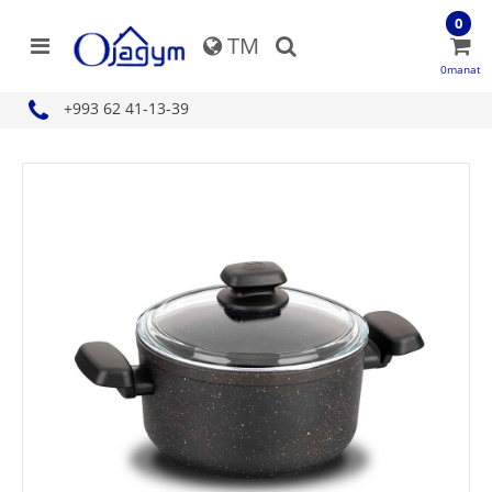
0
TM
0manat
+993 62 41-13-39