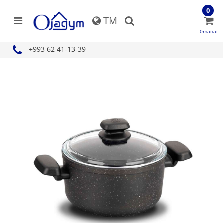
0
TM
0manat
+993 62 41-13-39