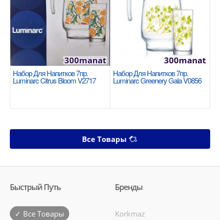
300manat
300manat
Набор Для Напитков 7пр.
Набор Для Напитков 7пр.
Luminarc Citrus Bloom V2717
Luminarc Greenery Gala V0856
Все Товары
Быстрый Путь
Бренды
✓ Все Товары
Korkmaz