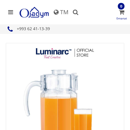
0
TM
0manat
+993 62 41-13-39