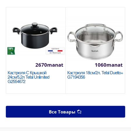
2670manat
1060manat
Кастрюля С Крышкой
Кастрюля 18см/2л. Tefal Duetto+
24см/5,2л Tefal Unlimited
G7194356
G2554672
Все Товары