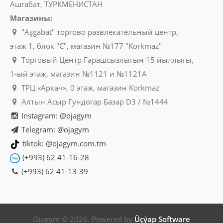
Ашгабат, ТУРКМЕНИСТАН
Магазины:
"Aşgabat" торгово развлекательный центр,
этаж 1, блок "C", магазин №177 "Korkmaz"
Торговый Центр Гарашсызлыгын 15 йыллыгы,
1-ый этаж, магазин №1121 и №1121A
ТРЦ «Аркач», 0 этаж, магазин Korkmaz
Алтын Асыр Гундогар Базар D3 / №1444
Instagram: @ojagym
Telegram: @ojagym
tiktok: @ojagym.com.tm
(+993) 62 41-16-28
(+993) 62 41-13-39
Ojagym © 2026. Powered by
Üçýap Software