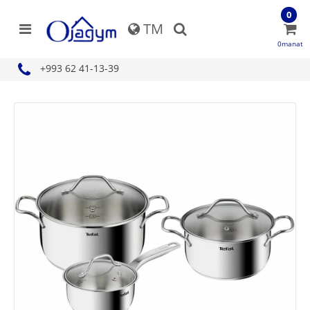
0
TM
0manat
+993 62 41-13-39