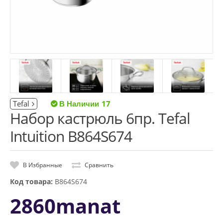
Tefal
17
Набор кастрюль 6пр. Tefal
Intuition B864S674
В Избранные
Сравнить
Код товара:
B864S674
2860manat