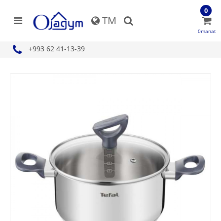
0
TM
0manat
+993 62 41-13-39