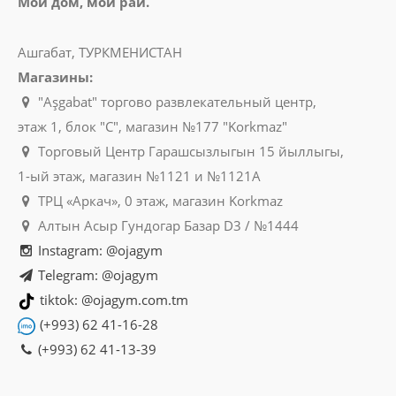
Мой дом, мой рай.
Ашгабат, ТУРКМЕНИСТАН
Магазины:
"Aşgabat" торгово развлекательный центр,
этаж 1, блок "C", магазин №177 "Korkmaz"
Торговый Центр Гарашсызлыгын 15 йыллыгы,
1-ый этаж, магазин №1121 и №1121A
ТРЦ «Аркач», 0 этаж, магазин Korkmaz
Алтын Асыр Гундогар Базар D3 / №1444
Instagram: @ojagym
Telegram: @ojagym
tiktok: @ojagym.com.tm
(+993) 62 41-16-28
(+993) 62 41-13-39