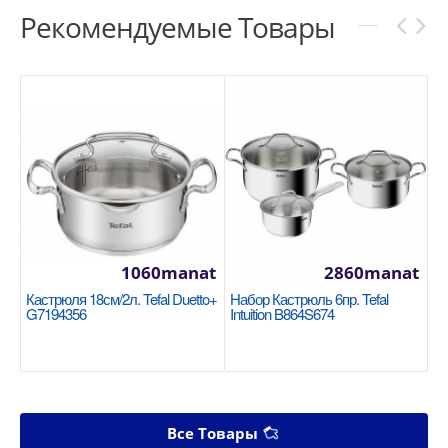
Рекомендуемые Товары
1060manat
2860manat
Кастрюля 18см/2л. Tefal Duetto+
Набор Кастрюль 6пр. Tefal
G7194356
Intuition B864S674
Все Товары