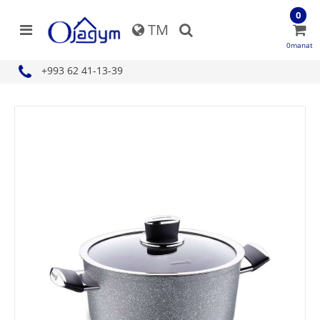
0
TM
0manat
+993 62 41-13-39