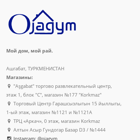
Мой дом, мой рай.
Ашгабат, ТУРКМЕНИСТАН
Магазины:
"Aşgabat" торгово развлекательный центр,
этаж 1, блок "C", магазин №177 "Korkmaz"
Торговый Центр Гарашсызлыгын 15 йыллыгы,
1-ый этаж, магазин №1121 и №1121A
ТРЦ «Аркач», 0 этаж, магазин Korkmaz
Алтын Асыр Гундогар Базар D3 / №1444
Instagram: @ojagym