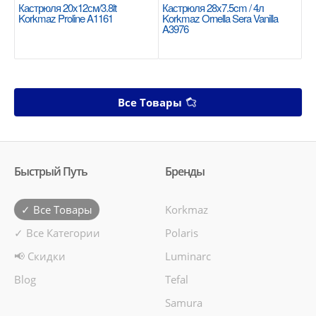
Кастрюля 20x12см/3.8lt
Кастрюля 28x7.5cm / 4л
Korkmaz Proline A1161
Korkmaz Ornella Sera Vanilla
A3976
Все Товары
Быстрый Путь
Бренды
✓ Все Товары
Korkmaz
✓ Все Категории
Polaris
📢 Скидки
Luminarc
Blog
Tefal
Samura