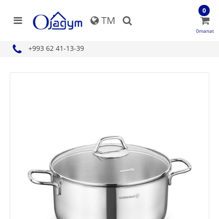
0
TM
0manat
+993 62 41-13-39