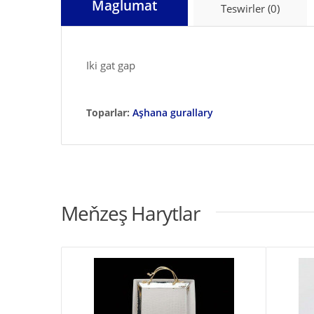
Maglumat
Teswirler (0)
Iki gat gap
Toparlar:
Aşhana gurallary
Meňzeş Harytlar