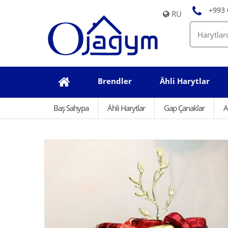
+993 
RU
Brendler
Ähli Harytlar
Baş Sahypa
Ähli Harytlar
Gap Çanaklar
A