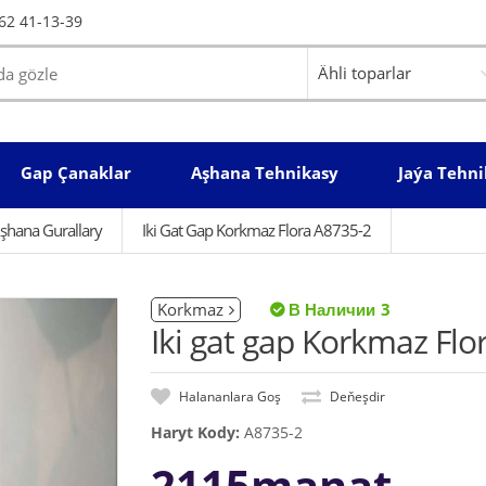
62 41-13-39
Gap Çanaklar
Aşhana Tehnikasy
Jaýa Tehni
şhana Gurallary
Iki Gat Gap Korkmaz Flora A8735-2
Korkmaz
3
Iki gat gap Korkmaz Flo
Halananlara Goş
Deňeşdir
Haryt Kody:
A8735-2
2115manat