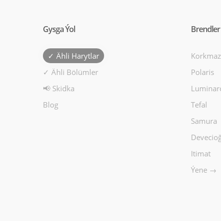
Gysga Ýol
Brendler
✓ Ähli Harytlar
Korkmaz
✓ Ähli Bölümler
Polaris
📢 Skidka
Luminar
Blog
Tefal
Samura
Devecioğ
Itimat
Ýene →