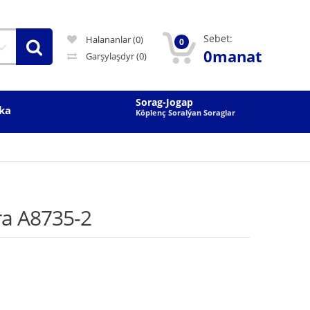
Sebet:
Halananlar (0)
0
0manat
Garşylaşdyr
(0)
Sorag-Jogap
ka
Köplenç Soralýan Soraglar
ra A8735-2