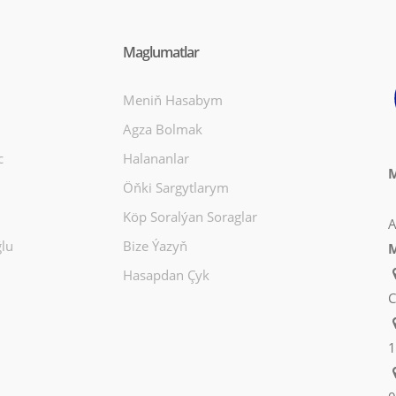
Maglumatlar
Meniň Hasabym
Agza Bolmak
c
Halananlar
M
Öňki Sargytlarym
Köp Soralýan Soraglar
A
lu
Bize Ýazyň
M
Hasapdan Çyk
C
1