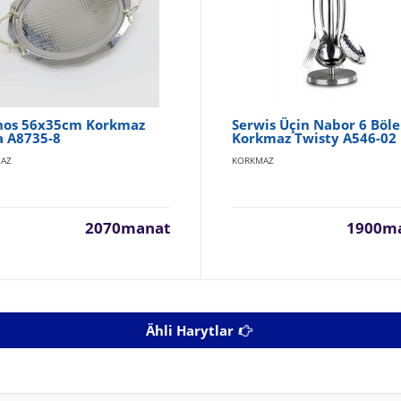
nos 56x35cm Korkmaz
Serwis Üçin Nabor 6 Böle
a A8735-8
Korkmaz Twisty ​A546-02
AZ
KORKMAZ
2070manat
1900m
Ähli Harytlar