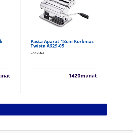
k
Pasta Aparat 18cm Korkmaz
Na
Twista A629-05
Es
A5
KORKMAZ
KOR
anat
1420manat