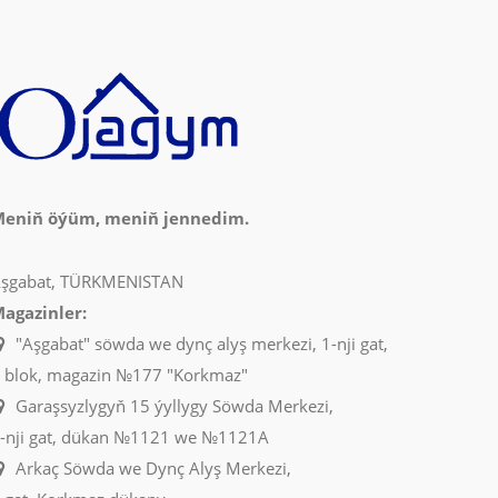
eniň öýüm, meniň jennedim.
şgabat, TÜRKMENISTAN
agazinler:
"Aşgabat" söwda we dynç alyş merkezi, 1-nji gat,
 blok, magazin №177 "Korkmaz"
Garaşsyzlygyň 15 ýyllygy Söwda Merkezi,
-nji gat, dükan №1121 we №1121A
Arkaç Söwda we Dynç Alyş Merkezi,