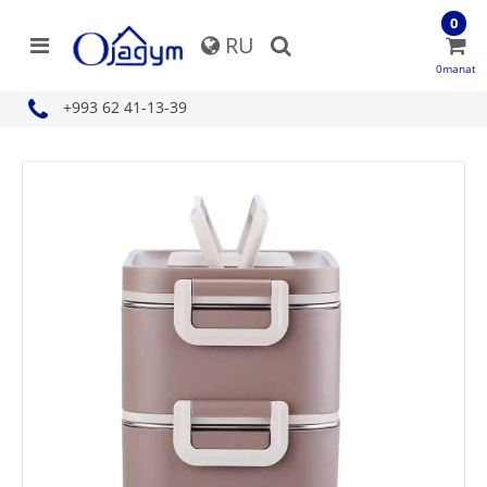
0
RU
0manat
+993 62 41-13-39