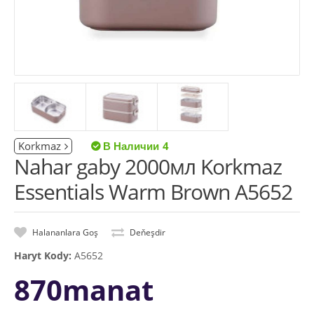
Korkmaz
4
Nahar gaby 2000мл Korkmaz
Essentials Warm Brown A5652
Halananlara Goş
Deňeşdir
Haryt Kody:
A5652
870manat