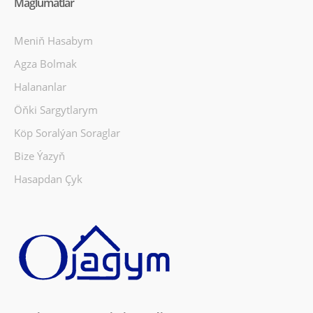
Maglumatlar
Meniň Hasabym
Agza Bolmak
Halananlar
Öňki Sargytlarym
Köp Soralýan Soraglar
Bize Ýazyň
Hasapdan Çyk