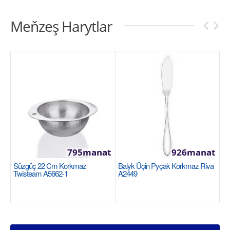
Meňzeş Harytlar
795manat
926manat
Süzgüç 22 Cm Korkmaz
Balyk Üçin Pyçak Korkmaz Riva
Twisteam A5662-1
A2449