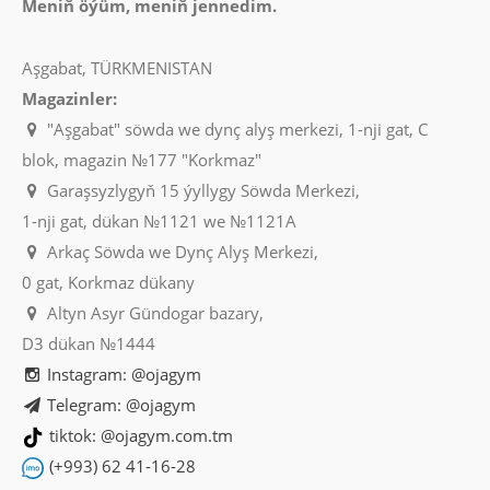
Meniň öýüm, meniň jennedim.
Aşgabat, TÜRKMENISTAN
Magazinler:
"Aşgabat" söwda we dynç alyş merkezi, 1-nji gat, C
blok, magazin №177 "Korkmaz"
Garaşsyzlygyň 15 ýyllygy Söwda Merkezi,
1-nji gat, dükan №1121 we №1121A
Arkaç Söwda we Dynç Alyş Merkezi,
0 gat, Korkmaz dükany
Altyn Asyr Gündogar bazary,
D3 dükan №1444
Instagram: @ojagym
Telegram: @ojagym
tiktok: @ojagym.com.tm
(+993) 62 41-16-28