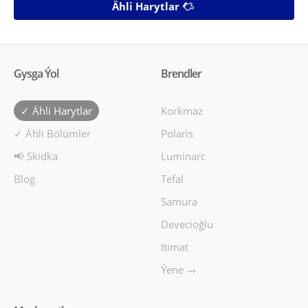
Ähli Harytlar
Gysga Ýol
Brendler
✓ Ähli Harytlar
Korkmaz
✓ Ähli Bölümler
Polaris
📢 Skidka
Luminarc
Blog
Tefal
Samura
Devecioğlu
Itimat
Ýene →