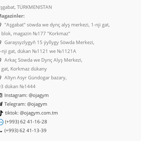
şgabat, TÜRKMENISTAN
agazinler:
"Aşgabat" söwda we dynç alyş merkezi, 1-nji gat,
 blok, magazin №177 "Korkmaz"
Garaşsyzlygyň 15 ýyllygy Söwda Merkezi,
-nji gat, dükan №1121 we №1121A
Arkaç Söwda we Dynç Alyş Merkezi,
 gat, Korkmaz dükany
Altyn Asyr Gündogar bazary,
3 dükan №1444
Instagram: @ojagym
Telegram: @ojagym
tiktok: @ojagym.com.tm
(+993) 62 41-16-28
(+993) 62 41-13-39