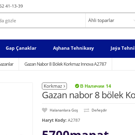
62 41-13-39
Gap Çanaklar
Aşhana Tehnikasy
Jaýa Tehni
azanlar
Gazan Nabor 8 Bölek Korkmaz Innova A2787
Korkmaz
14
Gazan nabor 8 bölek K
Halananlara Goş
Deňeşdir
Haryt Kody:
A2787
5700manat