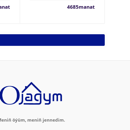
anat
4685manat
eniň öýüm, meniň jennedim.