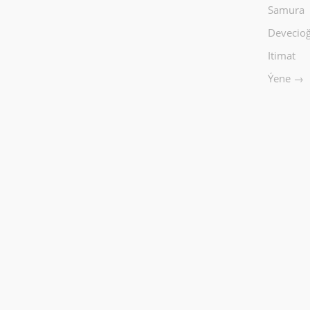
Samura
Devecioğ
Itimat
Ýene →