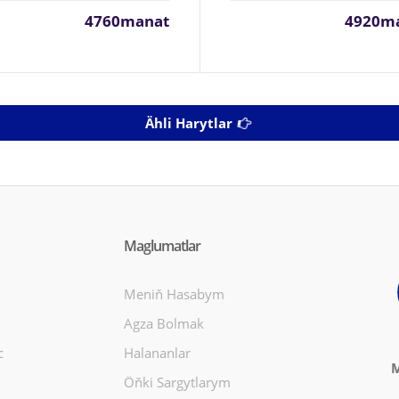
4760manat
4920m
Ähli Harytlar
Maglumatlar
Meniň Hasabym
Agza Bolmak
c
Halananlar
M
Öňki Sargytlarym