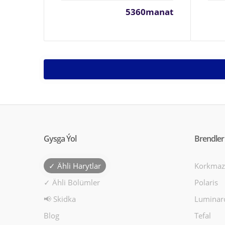
5360manat
Gysga Ýol
Brendler
✓ Ähli Harytlar
Korkmaz
✓ Ähli Bölümler
Polaris
📢 Skidka
Luminar
Blog
Tefal