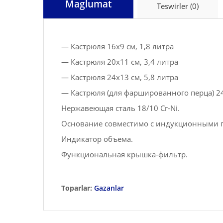
Maglumat
Teswirler (0)
— Кастрюля 16х9 см, 1,8 литра
— Кастрюля 20х11 см, 3,4 литра
— Кастрюля 24х13 см, 5,8 литра
— Кастрюля (для фаршированного перца) 24х
Нержавеющая сталь 18/10 Cr-Ni.
Основание совместимо с индукционными 
Индикатор объема.
Функциональная крышка-фильтр.
Toparlar:
Gazanlar