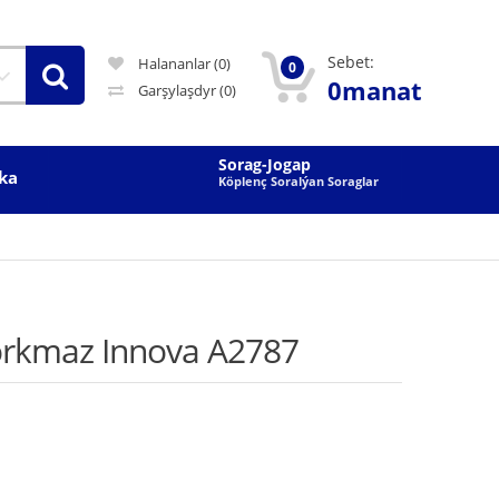
Sebet:
Halananlar (0)
0
0manat
Garşylaşdyr
(0)
Sorag-Jogap
ka
Köplenç Soralýan Soraglar
orkmaz Innova A2787