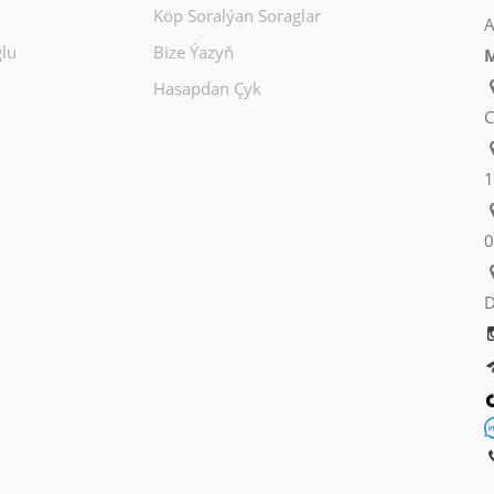
Köp Soralýan Soraglar
A
lu
Bize Ýazyň
M
Hasapdan Çyk
C
1
0
D