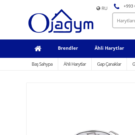
+993 
RU
Brendler
Ähli Harytlar
Baş Sahypa
Ähli Harytlar
Gap Çanaklar
G