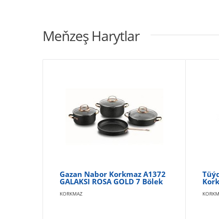
Meňzeş Harytlar
Gazan Nabor Korkmaz A1372
Tüýd
GALAKSI ROSA GOLD 7 Bölek
Kork
KORKMAZ
KORKM