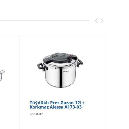
Tüýdükli Pres Gazan 12Lt.
Ga
Korkmaz Alessa A173-03
Au
KORKMAZ
KOR