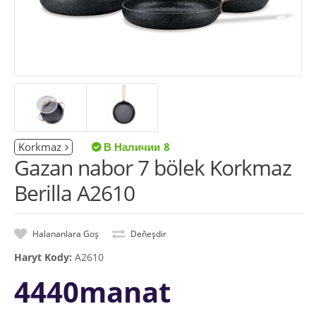
Korkmaz
8
Gazan nabor 7 bölek Korkmaz
Berilla A2610
Halananlara Goş
Deňeşdir
Haryt Kody:
A2610
4440manat