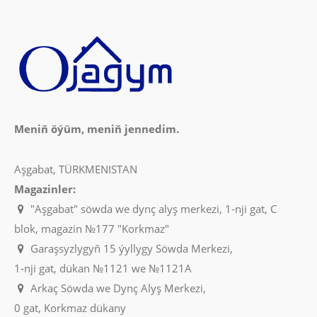
Meniň öýüm, meniň jennedim.
Aşgabat, TÜRKMENISTAN
Magazinler:
"Aşgabat" söwda we dynç alyş merkezi, 1-nji gat, C
blok, magazin №177 "Korkmaz"
Garaşsyzlygyň 15 ýyllygy Söwda Merkezi,
1-nji gat, dükan №1121 we №1121A
Arkaç Söwda we Dynç Alyş Merkezi,
0 gat, Korkmaz dükany