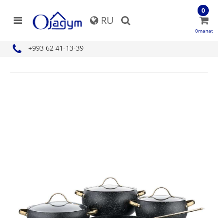
0
RU
0manat
+993 62 41-13-39