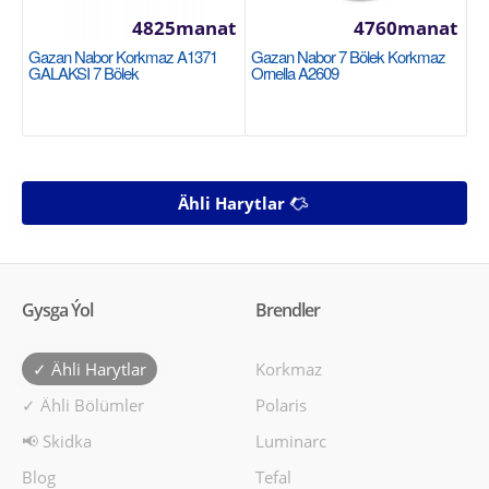
4825manat
4760manat
Gazan Nabor Korkmaz A1371
Gazan Nabor 7 Bölek Korkmaz
GALAKSI 7 Bölek
Ornella A2609
Ähli Harytlar
Gysga Ýol
Brendler
✓ Ähli Harytlar
Korkmaz
✓ Ähli Bölümler
Polaris
📢 Skidka
Luminarc
Blog
Tefal