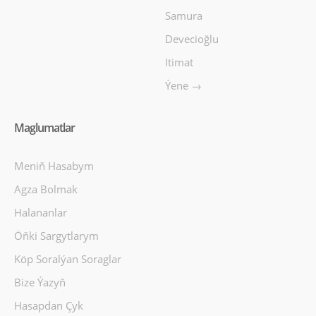
Samura
Devecioğlu
Itimat
Ýene →
Maglumatlar
Meniň Hasabym
Agza Bolmak
Halananlar
Öňki Sargytlarym
Köp Soralýan Soraglar
Bize Ýazyň
Hasapdan Çyk